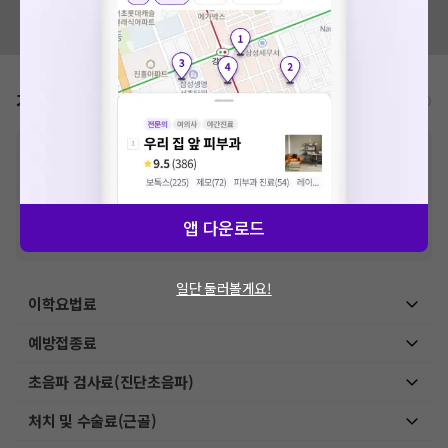
혹시 잘못된 병원정보가 있나요?
모두닥 팀에 알려주세요!
가격표
비급여/급여 진료란?
※
비급여 항목의 경우,
추가비용 등으로 실제 가격과 상이할 수 있으니, 정확
한 가격은 해당 의료기관에 직접 문의해주세요.
※
급여 항목의 경우,
건강보험심사평가원
에 고지되어 있는 급여 진료 기준 가
격입니다. (진료와 연관된 복합적인 비용이 추가되어, 병원마다 금액이 다르게
산정될 수 있는 점 참고 바랍니다.)
앱 다운로드
※ 이벤트가, 할인가는
VAT 포함
일단 둘러볼게요!
이학요법료
예방접종료
초음파 검사료(진단초음파)
처치 및 수술료(근골)