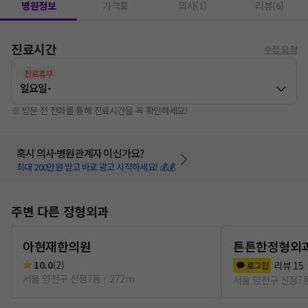
병원정보
가격표
의사(1)
리뷰(6)
진료시간
수정 요청
진료휴무
일요일
-
※ 방문 전 전화를 통해 진료시간을 꼭 확인하세요!
혹시 의사·병원관계자 이신가요?
최대 200만원 받고 바로 광고 시작하세요! 💰💰
주변 다른 정형외과
아현재한의원
튼튼한정형외
10.0
(
2
)
리뷰
15
로그인
서울 양천구 신정7동
272m
서울 양천구 신정7