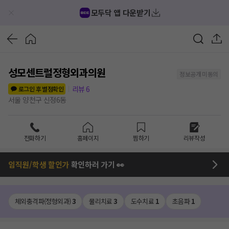
모두닥 앱 다운받기
성모센트럴정형외과의원
정보공개 미동의
리뷰
6
로그인 후 별점확인
서울 양천구 신정6동
전화하기
홈페이지
찜하기
리뷰작성
임직원/학생 할인가
확인하러 가기 👀
체외충격파(정형외과)
3
물리치료
3
도수치료
1
초음파
1