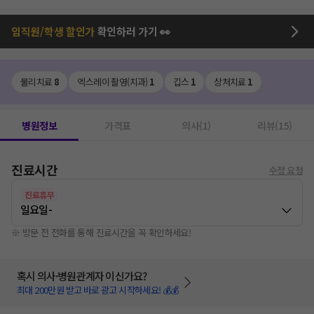
임직원/학생 할인가
확인하러 가기 👀
물리치료
8
엑스레이 촬영(치과)
1
깁스
1
상처치료
1
병원정보
가격표
의사(1)
리뷰(15)
진료시간
수정 요청
진료휴무
일요일
-
※ 방문 전 전화를 통해 진료시간을 꼭 확인하세요!
혹시 의사·병원관계자 이신가요?
최대 200만원 받고 바로 광고 시작하세요! 💰💰