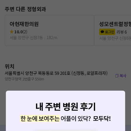
주변 다른 정형외과
아현재한의원
성모센트럴정
10.0
(
2
)
리뷰
6
로그인
서울 양천구 신정7동
182m
서울 양천구 신정6
위치
서울특별시 양천구 목동동로 59 201호 (신정동, 로얄프라자)
복사
양천구청역 2번출구 550m