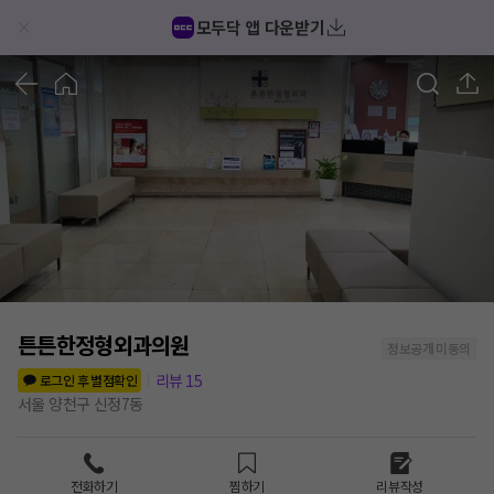
모두닥 앱 다운받기
1
/
1
튼튼한정형외과의원
정보공개 미동의
리뷰
15
로그인 후 별점확인
서울 양천구 신정7동
전화하기
찜하기
리뷰작성