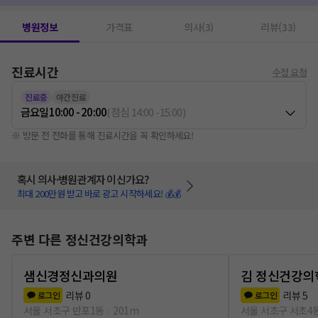
병원정보
가격표
의사(3)
리뷰(33)
진료시간
수정 요청
진료중
야간진료
금요일
10:00 - 20:00
(
점심
14:00
-
15:00
)
※ 방문 전 전화를 통해 진료시간을 꼭 확인하세요!
혹시 의사·병원관계자 이신가요?
최대 200만원 받고 바로 광고 시작하세요! 💰💰
주변 다른 정신건강의학과
샘신경정신과의원
김 정신건강의
리뷰
0
리뷰
5
로그인
로그인
서울 서초구 반포1동
201m
서울 서초구 서초4