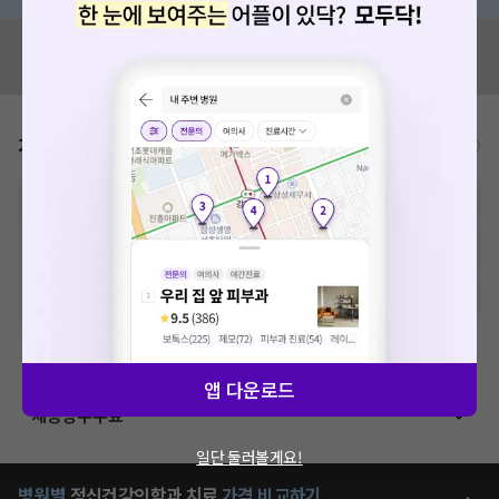
혹시 잘못된 병원정보가 있나요?
모두닥 팀에 알려주세요!
가격표
비급여/급여 진료란?
※
비급여 항목의 경우,
추가비용 등으로 실제 가격과 상이할 수 있으니, 정확
한 가격은 해당 의료기관에 직접 문의해주세요.
※
급여 항목의 경우,
건강보험심사평가원
에 고지되어 있는 급여 진료 기준 가
격입니다. (진료와 연관된 복합적인 비용이 추가되어, 병원마다 금액이 다르게
산정될 수 있는 점 참고 바랍니다.)
※ 이벤트가, 할인가는
VAT 포함
기능 검사료(신경계 기능검사)
앱 다운로드
제증명수수료
일단 둘러볼게요!
병원별
정신건강의학과
치료
가격 비교하기