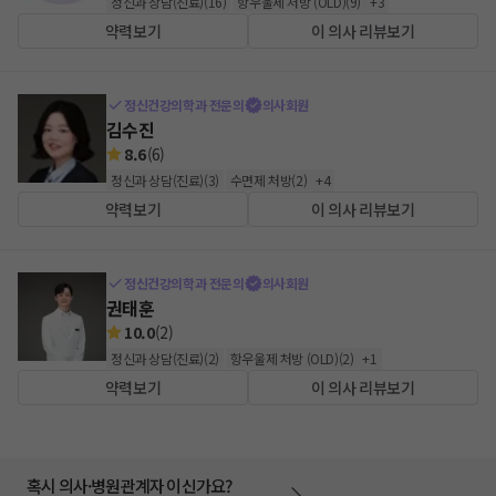
정신과 상담(진료)
(
16
)
항우울제 처방 (OLD)
(
9
)
+
3
약력보기
이 의사 리뷰보기
정신건강의학과 전문의
의사회원
김수진
8.6
(
6
)
정신과 상담(진료)
(
3
)
수면제 처방
(
2
)
+
4
약력보기
이 의사 리뷰보기
정신건강의학과 전문의
의사회원
권태훈
10.0
(
2
)
정신과 상담(진료)
(
2
)
항우울제 처방 (OLD)
(
2
)
+
1
약력보기
이 의사 리뷰보기
혹시 의사·병원관계자 이신가요?