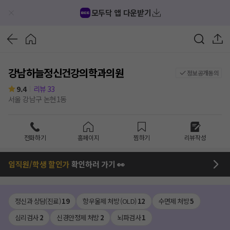
모두닥 앱 다운받기
강남하늘정신건강의학과의원
정보공개동의
9.4
리뷰
33
서울 강남구 논현1동
전화하기
홈페이지
찜하기
리뷰작성
임직원/학생 할인가
확인하러 가기 👀
정신과 상담(진료)
19
항우울제 처방 (OLD)
12
수면제 처방
5
심리검사
2
신경안정제 처방
2
뇌파검사
1