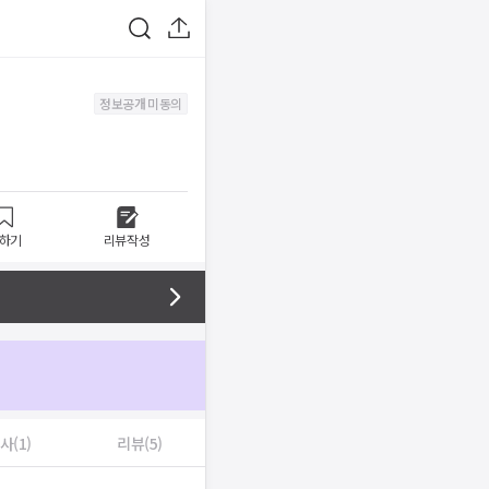
정보공개 미동의
하기
리뷰작성
사(1)
리뷰(5)