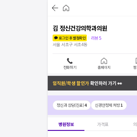
김 정신건강의학과의원
리뷰
5
로그인 후 별점확인
서울 서초구 서초4동
전화하기
홈페이지
찜
임직원/학생 할인가
확인하러 가기 👀
정신과 상담(진료)
4
신경안정제 처방
1
병원정보
가격표
의