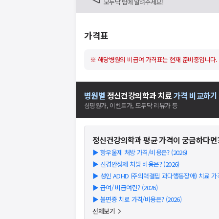
모두닥 팀에 알려주세요!
가격표
※ 해당병원의 비급여 가격표는 현재 준비중입니다.
병원별
정신건강의학과
치료
가격 비교하기
심평원가, 이벤트가, 모두닥 리뷰가 등
정신건강의학과
평균 가격이 궁금하다면
▶
항우울제 처방 가격/비용은? (2026)
▶
신경안정제 처방 비용은? (2026)
▶
성인 ADHD (주의력결핍 과다행동장애) 치료 가격/
▶
급여/ 비급여란? (2026)
▶
불면증 치료 가격/비용은? (2026)
전체보기