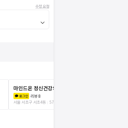
수정 요청
마인드온 정신건강의학과의원
있는그대로 
리뷰
8
리뷰
0
로그인
로그인
서울 서초구 서초4동
57m
서울 서초구 서초