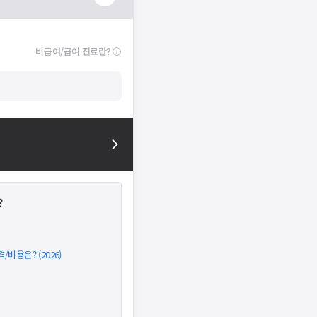
비급여/급여 진료란?
?
비용은? (2026)