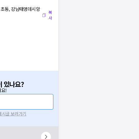
(서초동, 강남태영데시앙
복
사
이 있나요?
요!
 게시글 보러가기