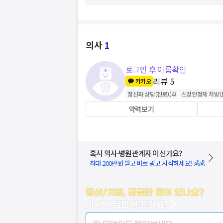
의사
1
로그인 후 이름확인
리뷰
5
카카오
정신과 상담(진료)
(
4
)
신경안정제 처방
(
약력보기
혹시 의사·병원관계자 이신가요?
최대 200만원 받고 바로 광고 시작하세요! 💰💰
증상/치료, 궁금한 점이 있나요?
의사가 답변해 드려요!