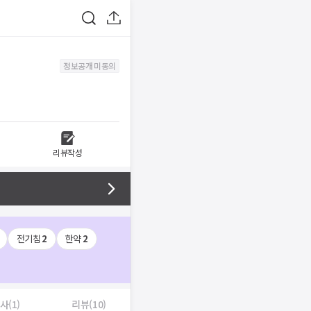
정보공개 미동의
리뷰작성
전기침
2
한약
2
사(1)
리뷰(10)