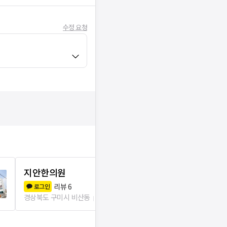
수정 요청
지안한의원
송이한의원
리뷰
6
리뷰
3
로그인
로그인
경상북도 구미시 비산동
2.2km
경상북도 구미시