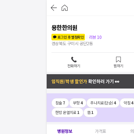
용한한의원
리뷰
10
로그인 후 별점확인
경상북도 구미시 공단2동
전화하기
찜하기
임직원/학생 할인가
확인하러 가기 👀
침술
7
부항
4
추나치료(단순)
4
약침
4
한방 온열치료
1
뜸
1
병원정보
가격표
의