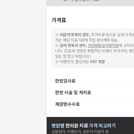
가격표
※
비급여 항목의 경우,
추가비용 등으로 실제 가격과
격은 해당 의료기관에 직접 문의해주세요.
※
급여 항목의 경우,
건강보험심사평가원
에 고지되
니다. (진료와 연관된 복합적인 비용이 추가되어, 
있는 점 참고 바랍니다.)
※ 이벤트가, 할인가는
VAT 포함
한방검사료
한방 시술 및 처치료
제증명수수료
병원별
한의원
치료
가격 비교하기
심평원가, 이벤트가, 모두닥 리뷰가 등