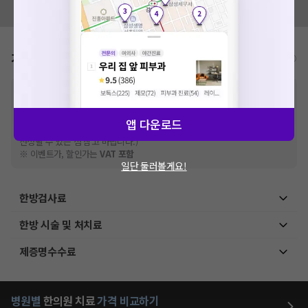
모두닥 팀에 알려주세요!
가격표
비급여/급여 진료란?
※
비급여 항목의 경우,
추가비용 등으로 실제 가격과 상이할 수 있으니, 정확
한 가격은 해당 의료기관에 직접 문의해주세요.
※
급여 항목의 경우,
건강보험심사평가원
에 고지되어 있는 급여 진료 기준 가
앱 다운로드
격입니다. (진료와 연관된 복합적인 비용이 추가되어, 병원마다 금액이 다르게
산정될 수 있는 점 참고 바랍니다.)
※ 이벤트가, 할인가는
VAT 포함
일단 둘러볼게요!
한방검사료
한방 시술 및 처치료
제증명수수료
병원별
한의원
치료
가격 비교하기