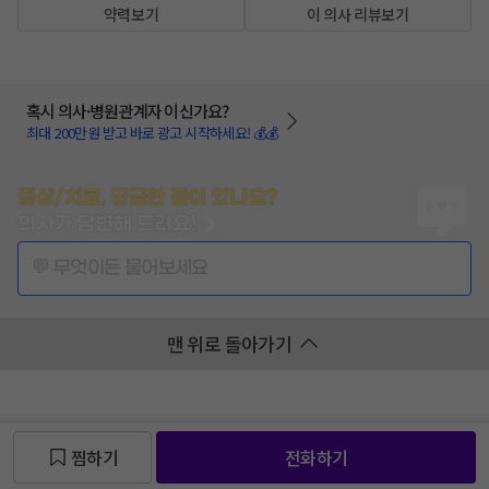
약력보기
이 의사 리뷰보기
혹시 의사·병원관계자 이신가요?
최대 200만원 받고 바로 광고 시작하세요! 💰💰
증상/치료, 궁금한 점이 있나요?
의사가 답변해 드려요!
💬 무엇이든 물어보세요
맨 위로 돌아가기
찜하기
전화하기
찜 목록보기
찜 목록보기