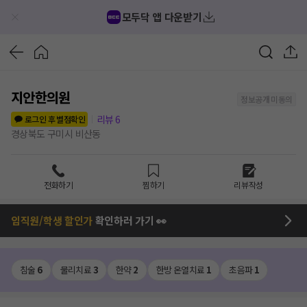
모두닥 앱 다운받기
지안한의원
정보공개 미동의
리뷰
6
로그인 후 별점확인
경상북도 구미시 비산동
전화하기
찜하기
리뷰작성
임직원/학생 할인가
확인하러 가기 👀
침술
6
물리치료
3
한약
2
한방 온열치료
1
초음파
1