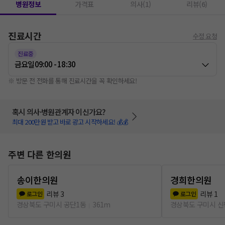
병원정보
가격표
의사(1)
리뷰(6)
진료시간
수정 요청
진료중
금요일
09:00 - 18:30
※ 방문 전 전화를 통해 진료시간을 꼭 확인하세요!
혹시 의사·병원관계자 이신가요?
최대 200만원 받고 바로 광고 시작하세요! 💰💰
주변 다른 한의원
송이한의원
경희한의원
리뷰
3
리뷰
1
로그인
로그인
경상북도 구미시 공단1동
361m
경상북도 구미시 신