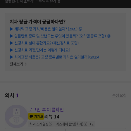
심평원가, 이벤트가, 모두닥 리뷰가 등
치과
평균 가격이 궁금하다면?
▶
세라믹 교정 가격/비용은 얼마일까? (2026) 🐱
▶
임플란트 종류 및 브랜드는 무엇이 있을까? (오스템 종류 포함) 😁
▶
신경치료 실패 흔한가요? (재신경치료 포함)
▶
신경치료 과정/단계는 어떻게 되나요?
▶
치아교정 비용은? 교정 종류별로 가격은 얼마일까?(2026)
전체보기
의사
1
수정 요청
로그인 후 이름확인
리뷰
14
카카오
치과 스케일링
(
6
)
엑스레이 촬영(치과)
(
2
)
+
2