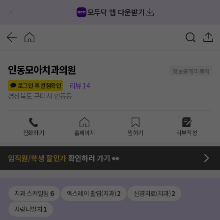
모두닥 앱 다운받기
인동모아치과의원
정보공개 미동의
리뷰
14
로그인 후 별점확인
경상북도 구미시 인동동
전화하기
홈페이지
찜하기
리뷰작성
임직원/학생 할인가
확인하러 가기 👀
치과 스케일링
6
엑스레이 촬영(치과)
2
신경치료(치과)
2
사랑니발치
1