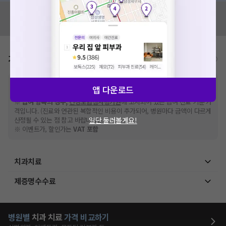
혹시 잘못된 병원정보가 있나요?
모두닥 팀에 알려주세요!
가격표
비급여/급여 진료란?
※
비급여 항목의 경우,
추가비용 등으로 실제 가격과 상이할 수 있으니, 정확
앱 다운로드
한 가격은 해당 의료기관에 직접 문의해주세요.
※
급여 항목의 경우,
건강보험심사평가원
에 고지되어 있는 급여 진료 기준 가
격입니다. (진료와 연관된 복합적인 비용이 추가되어, 병원마다 금액이 다르게
일단 둘러볼게요!
산정될 수 있는 점 참고 바랍니다.)
※ 이벤트가, 할인가는
VAT 포함
치과치료
제증명수수료
병원별
치과
치료
가격 비교하기