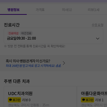
병원정보
가격표
의사(1)
리뷰(14)
진료시간
수정 요청
진료마감
야간진료
금요일
09:30 - 21:00
※ 방문 전 전화를 통해 진료시간을 꼭 확인하세요!
혹시 의사·병원관계자 이신가요?
최대 200만원 받고 바로 광고 시작하세요! 💰💰
주변 다른 치과
UDC치과의원
아름다운화이
리뷰
0
리뷰
1
로그인
로그인
경상북도 구미시 인동동
35m
경상북도 구미시 