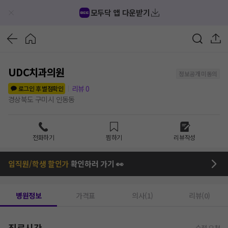
모두닥 앱 다운받기
UDC치과의원
정보공개 미동의
리뷰
0
로그인 후 별점확인
경상북도 구미시 인동동
전화하기
찜하기
리뷰작성
임직원/학생 할인가
확인하러 가기 👀
병원정보
가격표
의사(1)
리뷰(0)
진료시간
수정 요청