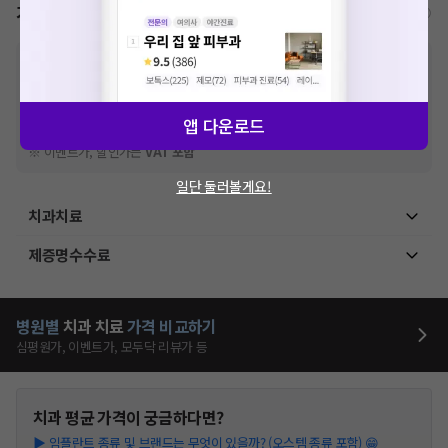
가격표
비급여/급여 진료란?
※
비급여 항목의 경우,
추가비용 등으로 실제 가격과 상이할 수 있으니, 정확
한 가격은 해당 의료기관에 직접 문의해주세요.
※
급여 항목의 경우,
건강보험심사평가원
에 고지되어 있는 급여 진료 기준 가
격입니다. (진료와 연관된 복합적인 비용이 추가되어, 병원마다 금액이 다르게
앱 다운로드
산정될 수 있는 점 참고 바랍니다.)
※ 이벤트가, 할인가는
VAT 포함
일단 둘러볼게요!
치과치료
제증명수수료
병원별
치과
치료
가격 비교하기
심평원가, 이벤트가, 모두닥 리뷰가 등
치과
평균 가격이 궁금하다면?
▶
임플란트 종류 및 브랜드는 무엇이 있을까? (오스템 종류 포함) 😁