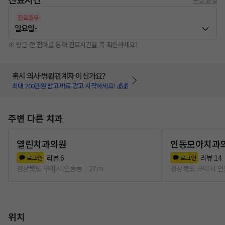
진료휴무
일요일
-
※ 방문 전 전화를 통해 진료시간을 꼭 확인하세요!
혹시 의사·병원관계자 이신가요?
최대 200만원 받고 바로 광고 시작하세요! 💰💰
주변 다른 치과
열린치과의원
인동모아치과
리뷰
6
리뷰
14
로그인
로그인
경상북도 구미시 인동동
27m
경상북도 구미시 
위치