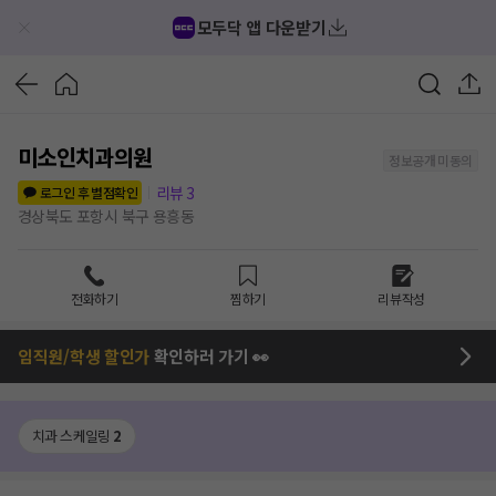
모두닥 앱 다운받기
미소인치과의원
정보공개 미동의
리뷰
3
로그인 후 별점확인
경상북도 포항시 북구 용흥동
전화하기
찜하기
리뷰작성
임직원/학생 할인가
확인하러 가기 👀
치과 스케일링
2