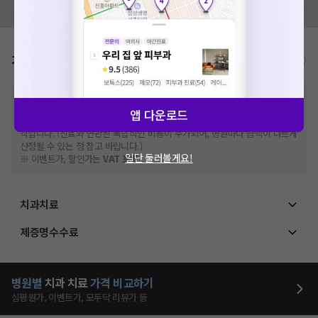
모두닥 팀에 알려주세요!
가격표
비급여/급여 진료란?
※
비급여 항목의 경우,
추가비용 등으로 실제 가격과 상이할 수 있으니, 정확
한 가격은 해당 의료기관에 직접 문의해주세요.
앱 다운로드
※
급여 항목의 경우,
건강보험심사평가원
에 고지되어 있는 급여 진료 기준 가
격입니다. (진료와 연관된 복합적인 비용이 추가되어, 병원마다 금액이 다르게
산정될 수 있는 점 참고 바랍니다.)
일단 둘러볼게요!
※ 이벤트가, 할인가는
VAT 포함
치과치료
제증명수수료
병원별
치과
치료
가격 비교하기
심평원가, 이벤트가, 모두닥 리뷰가 등