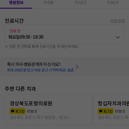
병원정보
가격표
의사(1)
리뷰(3)
진료시간
수정 요청
진료 전
화요일
09:30 - 18:30
※ 방문 전 전화를 통해 진료시간을 꼭 확인하세요!
혹시 의사·병원관계자 이신가요?
최대 200만원 받고 바로 광고 시작하세요! 💰💰
주변 다른 치과
경상북도포항의료원
청십자치과의
리뷰
0
리뷰
0
로그인
로그인
경상북도 포항시 북구 용흥동
813m
경상북도 포항시 북