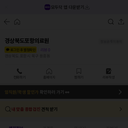
모두닥 앱 다운받기
경상북도포항의료원
정보공개 미동의
리뷰
0
로그인 후 별점확인
경상북도 포항시 북구 용흥동
전화하기
홈페이지
찜하기
리뷰작성
임직원/학생 할인가
확인하러 가기 👀
내 맞춤 종합검진
견적 받기