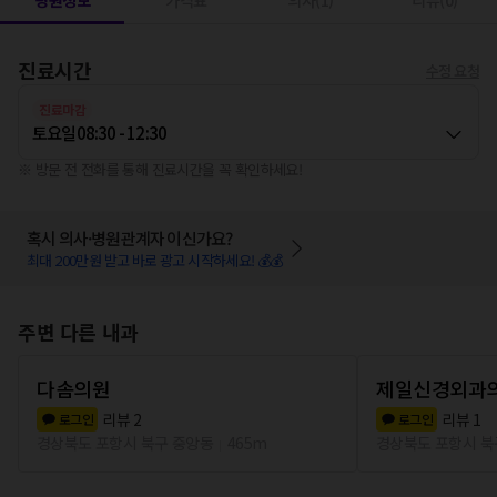
병원정보
가격표
의사(1)
리뷰(0)
진료시간
수정 요청
진료마감
토요일
08:30 - 12:30
※ 방문 전 전화를 통해 진료시간을 꼭 확인하세요!
혹시 의사·병원관계자 이신가요?
최대 200만원 받고 바로 광고 시작하세요! 💰💰
주변 다른 내과
다솜의원
제일신경외과
리뷰
2
리뷰
1
로그인
로그인
경상북도 포항시 북구 중앙동
465m
경상북도 포항시 북