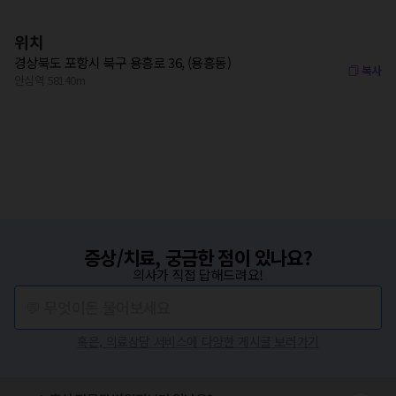
위치
경상북도 포항시 북구 용흥로 36, (용흥동)
복사
안심역 58140m
증상/치료, 궁금한 점이 있나요?
의사가 직접 답해드려요!
💬 무엇이든 물어보세요
혹은, 의료상담 서비스에 다양한 게시글 보러가기