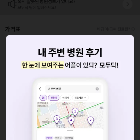
혹시 잘못된 병원정보가 있나요?
모두닥 팀에 알려주세요!
가격표
비급여/급여 진료란?
※
비급여 항목의 경우,
추가비용 등으로 실제 가격과 상이할 수 있으니, 정확
한 가격은 해당 의료기관에 직접 문의해주세요.
※
급여 항목의 경우,
건강보험심사평가원
에 고지되어 있는 급여 진료 기준 가
격입니다. (진료와 연관된 복합적인 비용이 추가되어, 병원마다 금액이 다르게
산정될 수 있는 점 참고 바랍니다.)
※ 이벤트가, 할인가는
VAT 포함
백내장수술 렌즈
요청하신 작업을 처리하지 못했습니다.
치과치료
네트워크 또는 서버의 일시적인 오류로, 잠시 후 다시 시도해주
세요. 지속적으로 문제가 발생할 경우 모두닥 채널톡으로 문의
이학요법료
해주세요.
확인
예방접종료