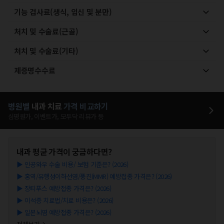
기능 검사료(생식, 임신 및 분만)
처치 및 수술료(근골)
처치 및 수술료(기타)
제증명수수료
병원별
내과
치료
가격 비교하기
심평원가, 이벤트가, 모두닥 리뷰가 등
내과
평균 가격이 궁금하다면?
▶
인공와우 수술 비용/ 보험 기준은? (2026)
▶
홍역/유행성이하선염/풍진(MMR) 예방접종 가격은? (2026)
▶
장티푸스 예방접종 가격은? (2026)
▶
이석증 치료법/치료 비용은? (2026)
▶
일본뇌염 예방접종 가격은? (2026)