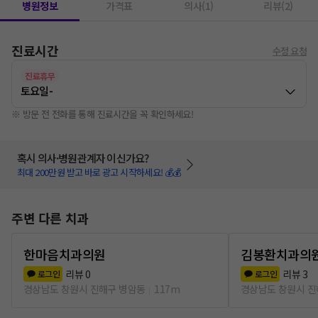
병원정보
가격표
의사(1)
리뷰(2)
진료시간
수정 요청
진료휴무
토요일
-
※ 방문 전 전화를 통해 진료시간을 꼭 확인하세요!
혹시 의사·병원관계자 이신가요?
최대 200만원 받고 바로 광고 시작하세요! 💰💰
주변 다른 치과
한마음치과의원
김봉환치과의
리뷰
0
리뷰
3
로그인
로그인
경상남도 창원시 진해구 병암동
117m
경상남도 창원시 진