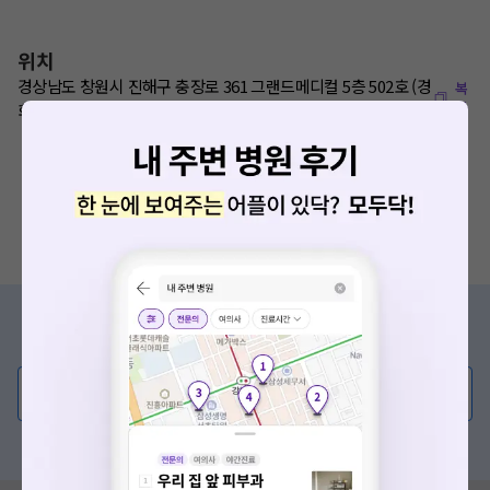
위치
경상남도 창원시 진해구 충장로 361 그랜드메디컬 5층 502호 (경
복
사
화동)
증상/치료, 궁금한 점이 있나요?
의사가 직접 답해드려요!
💬 무엇이든 물어보세요
혹은, 의료상담 서비스에 다양한 게시글 보러가기