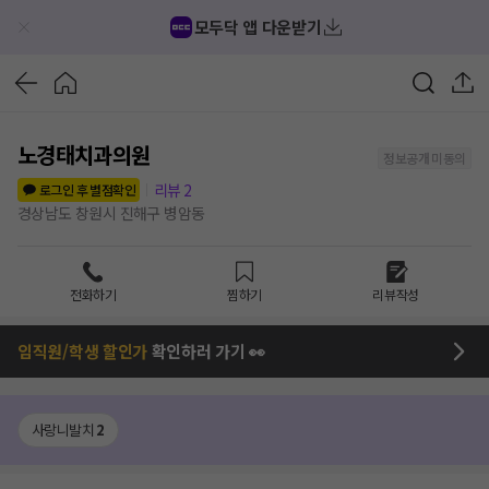
모두닥 앱 다운받기
노경태치과의원
정보공개 미동의
리뷰
2
로그인 후 별점확인
경상남도 창원시 진해구 병암동
전화하기
찜하기
리뷰작성
임직원/학생 할인가
확인하러 가기 👀
사랑니발치
2