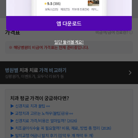
혹시 잘못된 병원정보가 있나요?
모두닥 팀에 알려주세요!
앱 다운로드
가격표
비급여/급여 진료란?
일단 둘러볼게요!
※ 해당병원의 비급여 가격표는 현재 준비중입니다.
병원별
치과
치료
가격 비교하기
심평원가, 이벤트가, 모두닥 리뷰가 등
치과
평균 가격이 궁금하다면?
▶
신경치료 치과 꿀팁 👀
▶
교정치과 고르는 노하우(꿀팁)공유 👀
▶
신경치료 가격/비용은 얼마일까? (2026)
▶
치조골이식수술 꼭 필요할까? 비용, 재료, 방법 총 정리 (2026)
▶
발치교정 어금니 발치 후기 (상악 두 개 하악 두 개)