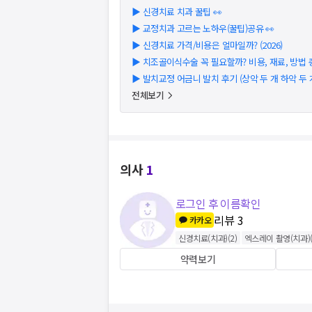
▶
신경치료 치과 꿀팁 👀
▶
교정치과 고르는 노하우(꿀팁)공유 👀
▶
신경치료 가격/비용은 얼마일까? (2026)
▶
치조골이식수술 꼭 필요할까? 비용, 재료, 방법 총 
▶
발치교정 어금니 발치 후기 (상악 두 개 하악 두 
전체보기
의사
1
로그인 후 이름확인
리뷰
3
카카오
신경치료(치과)
(
2
)
엑스레이 촬영(치과)
약력보기