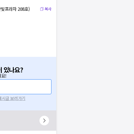
한빛프라자 208호)
복사
이 있나요?
요!
 게시글 보러가기