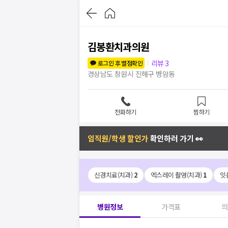
김봉환치과의원
리뷰
3
로그인 후 별점확인
경상남도 창원시 진해구 병암동
전화하기
찜하기
임직원/학생 할인가
확인하러 가기 👀
신경치료(치과)
2
엑스레이 촬영(치과)
1
잇
병원정보
가격표
의