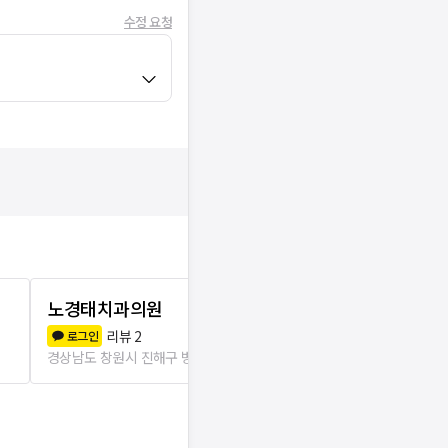
수정 요청
노경태치과의원
기분좋은치
리뷰
2
리뷰
0
로그인
로그인
경상남도 창원시 진해구 병암동
368m
경상남도 창원시