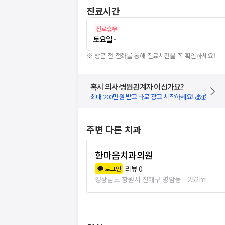
진료시간
진료휴무
토요일
-
※ 방문 전 전화를 통해 진료시간을 꼭 확인하세요!
혹시 의사·병원관계자 이신가요?
최대 200만원 받고 바로 광고 시작하세요! 💰💰
주변 다른 치과
한마음치과의원
리뷰
0
로그인
경상남도 창원시 진해구 병암동
252m