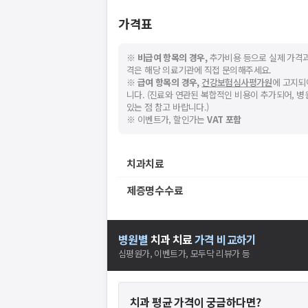
가격표
※
비급여 항목의 경우,
추가비용 등으로 실제 가격과
격은 해당 의료기관에 직접 문의해주세요.
※
급여 항목의 경우,
건강보험심사평가원
에 고지되
니다. (진료와 연관된 복합적인 비용이 추가되어, 
있는 점 참고 바랍니다.)
※ 이벤트가, 할인가는
VAT 포함
치과치료
제증명수수료
병원별
치과
치료
가격 비교하기
심평원가, 이벤트가, 모두닥 리뷰가 등
치과
평균 가격이 궁금하다면?