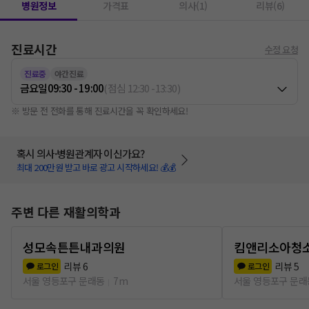
병원정보
가격표
의사(1)
리뷰(6)
진료시간
수정 요청
진료중
야간진료
금요일
09:30 - 19:00
(
점심
12:30
-
13:30
)
※ 방문 전 전화를 통해 진료시간을 꼭 확인하세요!
혹시 의사·병원관계자 이신가요?
최대 200만원 받고 바로 광고 시작하세요! 💰💰
주변 다른 재활의학과
성모속튼튼내과의원
킴앤리소아청
리뷰
6
리뷰
5
로그인
로그인
서울 영등포구 문래동
7m
서울 영등포구 문래