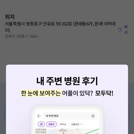
위치
서울특별시 영등포구 선유로 59 202호 (문래동6가, 문래 아카데
복
미)
사
문래역 3번출구 560m
증상/치료, 궁금한 점이 있나요?
의사가 직접 답해드려요!
💬 무엇이든 물어보세요
혹은, 의료상담 서비스에 다양한 게시글 보러가기