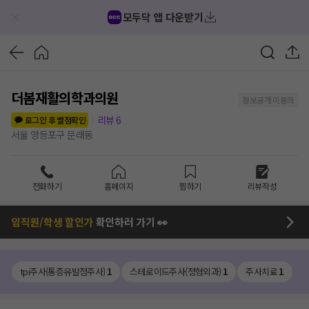
모두닥 앱 다운받기
더봄재활의학과의원
정보공개 미동의
리뷰
6
로그인 후 별점확인
서울 영등포구 문래동
전화하기
홈페이지
찜하기
리뷰작성
임직원/학생 할인가
확인하러 가기 👀
tpi주사(통증유발점주사)
1
스테로이드주사(정형외과)
1
주사치료
1