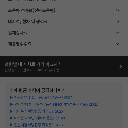
초음파 검사료(진단초음파)
내시경, 천자 및 생검료
검체검사료
제증명수수료
병원별
내과
치료
가격 비교하기
심평원가, 이벤트가, 모두닥 리뷰가 등
내과
평균 가격이 궁금하다면?
▶
인공와우 수술 비용/ 보험 기준은? (2026)
▶
홍역/유행성이하선염/풍진(MMR) 예방접종 가격은? (2026)
▶
장티푸스 예방접종 가격은? (2026)
▶
이석증 치료법/치료 비용은? (2026)
▶
일본뇌염 예방접종 가격은? (2026)