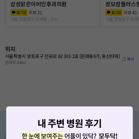
삼성맑은이비인후과의원
성모참플러스
리뷰
21
리뷰
41
로그인
로그인
서울 영등포구 문래동
0m
서울 영등포구 문래
위치
서울특별시 영등포구 선유로 63 301-2호 (문래동6가, 동신타워)
복사
문래역 540m
증상/치료, 궁금한 점이 있나요?
의사가 직접 답해드려요!