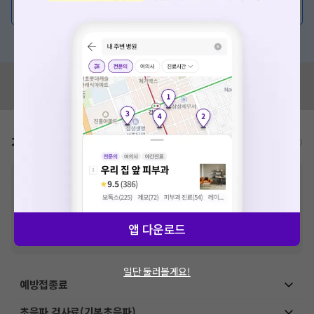
💬 무엇이든 물어보세요
혹은, 의료상담 서비스에 다양한 게시글 보러가기
혹시 잘못된 병원정보가 있나요?
모두닥 팀에 알려주세요!
가격표
비급여/급여 진료란?
※
비급여 항목의 경우,
추가비용 등으로 실제 가격과 상이할 수 있으니, 정확
한 가격은 해당 의료기관에 직접 문의해주세요.
※
급여 항목의 경우,
건강보험심사평가원
에 고지되어 있는 급여 진료 기준 가
격입니다. (진료와 연관된 복합적인 비용이 추가되어, 병원마다 금액이 다르게
앱 다운로드
산정될 수 있는 점 참고 바랍니다.)
※ 이벤트가, 할인가는
VAT 포함
일단 둘러볼게요!
예방접종료
초음파 검사료(기본초음파)