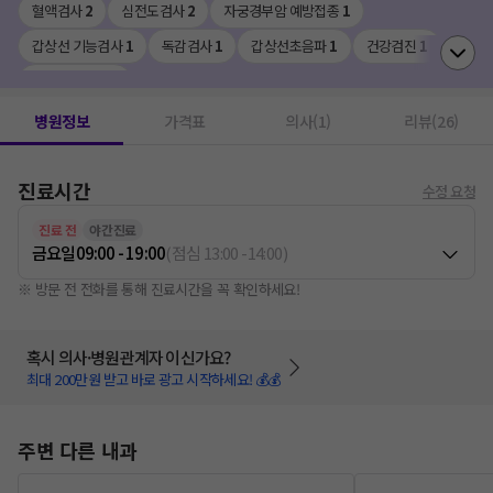
혈액검사
2
심전도검사
2
자궁경부암 예방접종
1
갑상선 기능검사
1
독감검사
1
갑상선초음파
1
건강검진
1
독감예방접종
1
병원정보
가격표
의사(1)
리뷰(26)
진료시간
수정 요청
진료 전
야간진료
금요일
09:00 - 19:00
(
점심
13:00
-
14:00
)
※ 방문 전 전화를 통해 진료시간을 꼭 확인하세요!
혹시 의사·병원관계자 이신가요?
최대 200만원 받고 바로 광고 시작하세요! 💰💰
주변 다른 내과