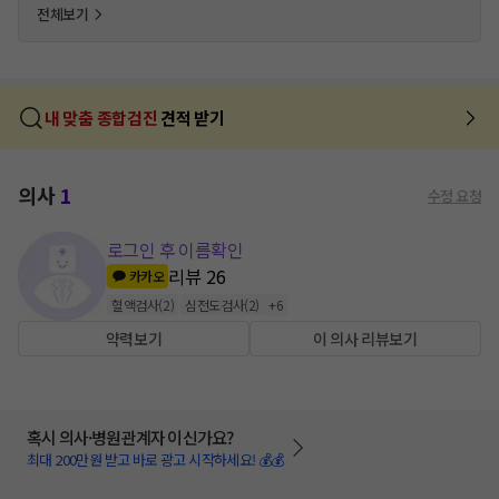
전체보기
내 맞춤 종합검진
견적 받기
의사
1
수정 요청
로그인 후 이름확인
리뷰
26
카카오
혈액검사
(
2
)
심전도검사
(
2
)
+
6
약력보기
이 의사 리뷰보기
혹시 의사·병원관계자 이신가요?
최대 200만원 받고 바로 광고 시작하세요! 💰💰