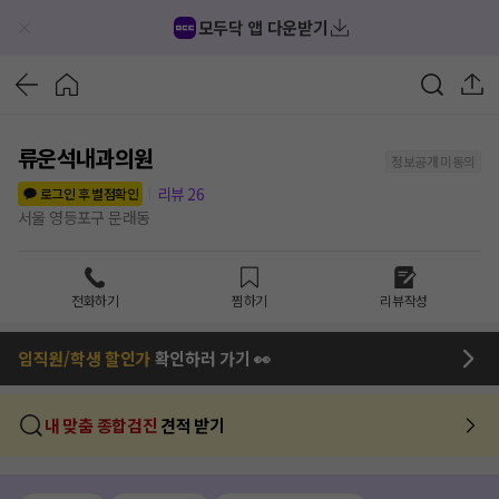
모두닥 앱 다운받기
류운석내과의원
정보공개 미동의
리뷰
26
로그인 후 별점확인
서울 영등포구 문래동
전화하기
찜하기
리뷰작성
임직원/학생 할인가
확인하러 가기 👀
내 맞춤 종합검진
견적 받기