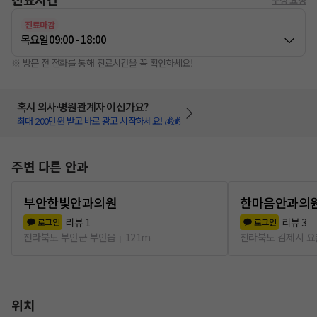
진료마감
목요일
09:00 - 18:00
※ 방문 전 전화를 통해 진료시간을 꼭 확인하세요!
혹시 의사·병원관계자 이신가요?
최대 200만원 받고 바로 광고 시작하세요! 💰💰
주변 다른 안과
부안한빛안과의원
한마음안과의
리뷰
1
리뷰
3
로그인
로그인
전라북도 부안군 부안읍
121m
전라북도 김제시 
위치