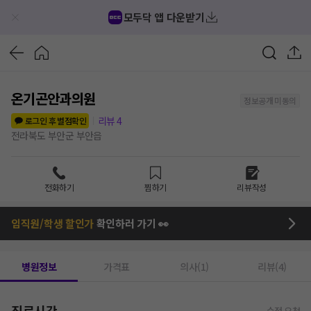
모두닥 앱 다운받기
온기곤안과의원
정보공개 미동의
리뷰
4
로그인 후 별점확인
전라북도 부안군 부안읍
전화하기
찜하기
리뷰작성
임직원/학생 할인가
확인하러 가기 👀
병원정보
가격표
의사(1)
리뷰(4)
진료시간
수정 요청