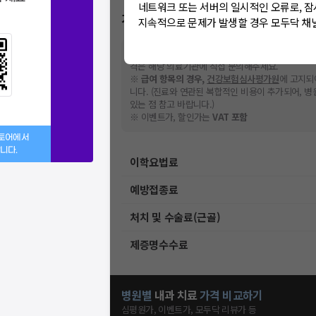
네트워크 또는 서버의 일시적인 오류로, 잠
가격표
지속적으로 문제가 발생할 경우 모두닥 채
※
비급여 항목의 경우,
추가비용 등으로 실제 가격과
격은 해당 의료기관에 직접 문의해주세요.
※
급여 항목의 경우,
건강보험심사평가원
에 고지되
니다. (진료와 연관된 복합적인 비용이 추가되어, 
있는 점 참고 바랍니다.)
※ 이벤트가, 할인가는
VAT 포함
스토어에서
니다.
이학요법료
예방접종료
처치 및 수술료(근골)
제증명수수료
병원별
내과
치료
가격 비교하기
심평원가, 이벤트가, 모두닥 리뷰가 등