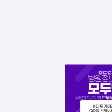
병원정
모두
모두
투명한 의료사회,
휴대폰 카메
QR을 스캔해