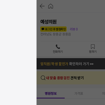
예성의원
리뷰
0
로그인 후 별점확인
전라남도 장흥군 장흥읍
전화하기
찜하기
임직원/학생 할인가
확인하러 가기 👀
내 맞춤 종합검진
견적 받기
병원정보
가격표
의