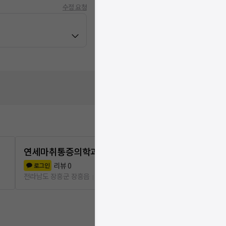
수정 요청
연세마취통증의학과의원
제일의원
리뷰
0
리뷰
0
로그인
로그인
전라남도 장흥군 장흥읍
409m
전라남도 장흥군