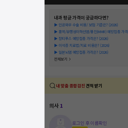
내과
평균 가격이 궁금하다면?
▶
인공와우 수술 비용/ 보험 기준은? (2026)
▶
홍역/유행성이하선염/풍진(MMR) 예방접종 가격은?
▶
장티푸스 예방접종 가격은? (2026)
▶
이석증 치료법/치료 비용은? (2026)
▶
일본뇌염 예방접종 가격은? (2026)
전체보기
내 맞춤 종합검진
견적 받기
의사
1
로그인 후 이름확인