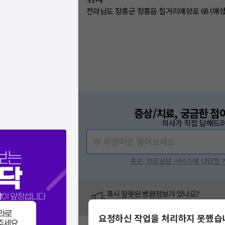
전라남도 장흥군 장흥읍 칠거리예양로 68 (예
증상/치료, 궁금한 점
의사가 직접 답해드려
💬 무엇이든 물어보세요
보는
혹은, 의료상담 서비스에 다양한
닥
혹시 잘못된 병원정보가 있나요?
닥
이 앞장섭니다
모두닥 팀에 알려주세요!
라로
요청하신 작업을 처리하지 못했습
주세요