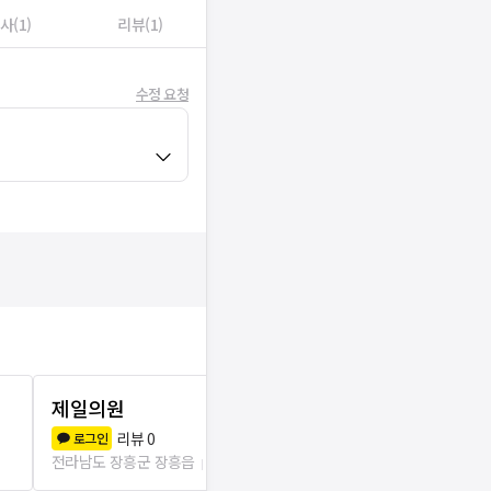
사(1)
리뷰(1)
수정 요청
제일의원
연세마취통
리뷰
0
리뷰
0
로그인
로그인
전라남도 장흥군 장흥읍
230m
전라남도 장흥군