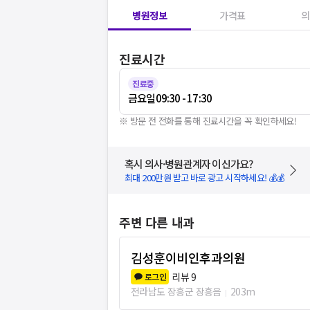
병원정보
가격표
의
진료시간
진료중
금요일
09:30 - 17:30
※ 방문 전 전화를 통해 진료시간을 꼭 확인하세요!
혹시 의사·병원관계자 이신가요?
최대 200만원 받고 바로 광고 시작하세요! 💰💰
주변 다른 내과
김성훈이비인후과의원
리뷰
9
로그인
전라남도 장흥군 장흥읍
203m