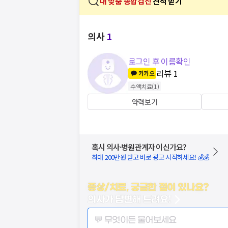
내 맞춤 종합검진
견적 받기
의사
1
로그인 후 이름확인
리뷰
1
카카오
수액치료
(
1
)
약력보기
혹시 의사·병원관계자 이신가요?
최대 200만원 받고 바로 광고 시작하세요! 💰💰
증상/치료, 궁금한 점이 있나요?
의사가 답변해 드려요!
💬 무엇이든 물어보세요