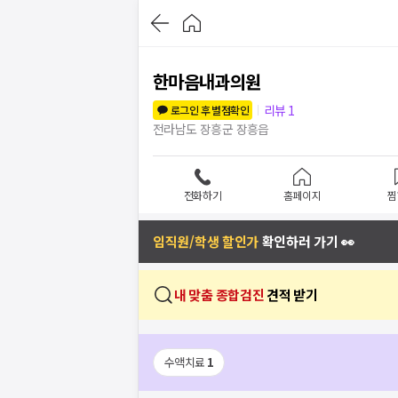
한마음내과의원
리뷰
1
로그인 후 별점확인
전라남도 장흥군 장흥읍
전화하기
홈페이지
찜
임직원/학생 할인가
확인하러 가기 👀
내 맞춤 종합검진
견적 받기
수액치료
1