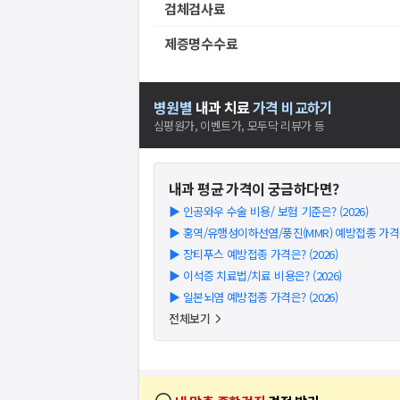
검체검사료
제증명수수료
병원별
내과
치료
가격 비교하기
심평원가, 이벤트가, 모두닥 리뷰가 등
내과
평균 가격이 궁금하다면?
▶
인공와우 수술 비용/ 보험 기준은? (2026)
▶
홍역/유행성이하선염/풍진(MMR) 예방접종 가격은?
▶
장티푸스 예방접종 가격은? (2026)
▶
이석증 치료법/치료 비용은? (2026)
▶
일본뇌염 예방접종 가격은? (2026)
전체보기