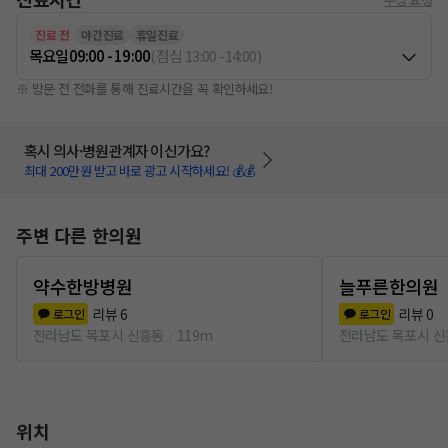
진료 전
야간진료
휴일진료
목요일
09:00 - 19:00
(
점심
13:00
-
14:00
)
※ 방문 전 전화를 통해 진료시간을 꼭 확인하세요!
혹시 의사·병원관계자 이신가요?
최대 200만원 받고 바로 광고 시작하세요! 💰💰
주변 다른 한의원
약수한방병원
늘푸른한의원
리뷰
6
리뷰
0
로그인
로그인
전라남도 목포시 신흥동
119m
전라남도 목포시 
위치