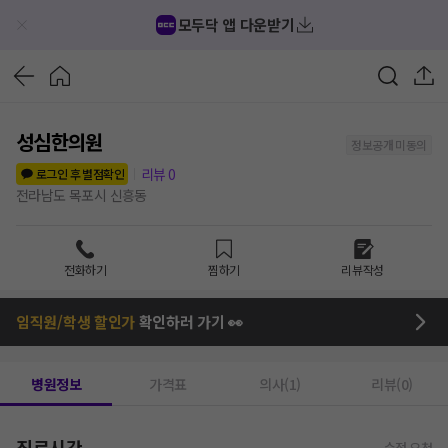
모두닥 앱 다운받기
성심한의원
정보공개 미동의
리뷰
0
로그인 후 별점확인
전라남도 목포시 신흥동
전화하기
찜하기
리뷰작성
임직원/학생 할인가
확인하러 가기 👀
병원정보
가격표
의사(1)
리뷰(0)
진료시간
수정 요청