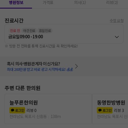
병원정보
가격표
의사(1)
리뷰(2)
진료시간
수정 요청
진료 전
야간진료
휴일진료
금요일
09:00 - 19:00
※ 방문 전 전화를 통해 진료시간을 꼭 확인하세요!
혹시 의사·병원관계자 이신가요?
최대 200만원 받고 바로 광고 시작하세요! 💰💰
주변 다른 한의원
늘푸른한의원
동명한방병원
리뷰
0
리뷰
3
로그인
로그인
전라남도 목포시 신흥동
138m
전라남도 목포시 