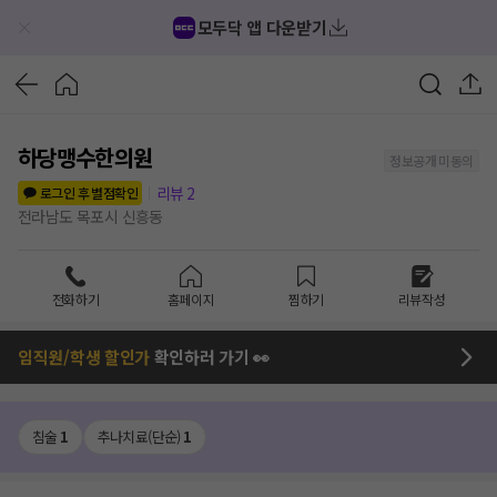
모두닥 앱 다운받기
하당맹수한의원
정보공개 미동의
리뷰
2
로그인 후 별점확인
전라남도 목포시 신흥동
전화하기
홈페이지
찜하기
리뷰작성
임직원/학생 할인가
확인하러 가기 👀
침술
1
추나치료(단순)
1