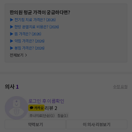
한의원
평균 가격이 궁금하다면?
▶
전기침 치료 가격은? (2026)
▶
한방 온열치료 비용은? (2026)
▶
뜸 가격은? (2026)
▶
약침 가격은? (2026)
▶
봉침 가격은? (2026)
전체보기
의사
1
수정 요청
로그인 후 이름확인
리뷰
2
카카오
추나치료(단순)
(
1
)
침술
(
1
)
약력보기
이 의사 리뷰보기