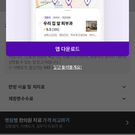
모두닥 팀에 알려주세요!
가격표
비급여/급여 진료란?
※
비급여 항목의 경우,
추가비용 등으로 실제 가격과 상이할 수 있으니, 정확
한 가격은 해당 의료기관에 직접 문의해주세요.
앱 다운로드
※
급여 항목의 경우,
건강보험심사평가원
에 고지되어 있는 급여 진료 기준 가
격입니다. (진료와 연관된 복합적인 비용이 추가되어, 병원마다 금액이 다르게
산정될 수 있는 점 참고 바랍니다.)
일단 둘러볼게요!
※ 이벤트가, 할인가는
VAT 포함
한방 시술 및 처치료
제증명수수료
병원별
한의원
치료
가격 비교하기
심평원가, 이벤트가, 모두닥 리뷰가 등