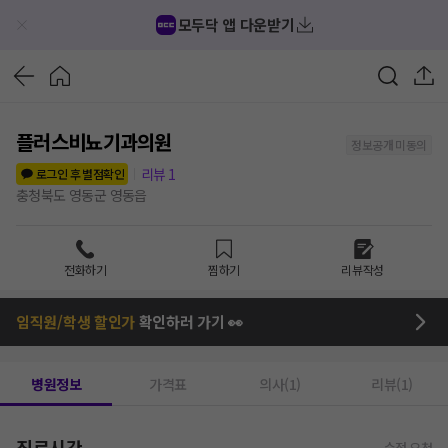
모두닥 앱 다운받기
플러스비뇨기과의원
정보공개 미동의
리뷰
1
로그인 후 별점확인
충청북도 영동군 영동읍
전화하기
찜하기
리뷰작성
임직원/학생 할인가
확인하러 가기 👀
병원정보
가격표
의사(1)
리뷰(1)
진료시간
수정 요청