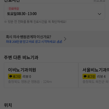
진료마감
토요일
08:30 - 13:00
※ 방문 전 전화를 통해 진료시간을 꼭 확인하세요!
혹시 의사·병원관계자 이신가요?
최대 200만원 받고 바로 광고 시작하세요! 💰💰
주변 다른 비뇨기과
이비뇨기과의원
서울비뇨기과
리뷰
0
리뷰
4
로그인
로그인
충청북도 영동군 영동읍
124m
충청북도 옥천군 
위치