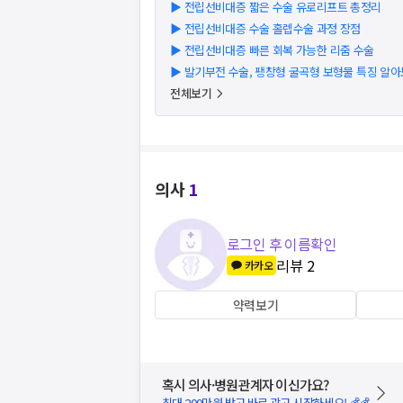
▶
전립선비대증 짧은 수술 유로리프트 총정리
▶
전립선비대증 수술 홀렙수술 과정 장점
▶
전립선비대증 빠른 회복 가능한 리줌 수술
▶
발기부전 수술, 팽창형 굴곡형 보형물 특징 알
전체보기
의사
1
로그인 후 이름확인
리뷰
2
카카오
약력보기
혹시 의사·병원관계자 이신가요?
최대 200만원 받고 바로 광고 시작하세요! 💰💰