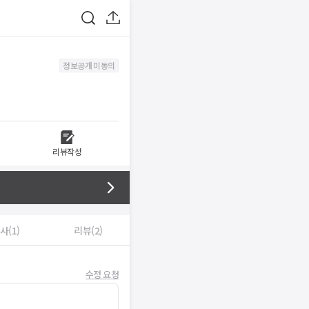
정보공개 미동의
리뷰작성
사(1)
리뷰(2)
수정 요청