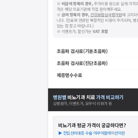
※
비급여 항목의 경우,
추가비용 등으로 실제 가격과
격은 해당 의료기관에 직접 문의해주세요.
※
급여 항목의 경우,
건강보험심사평가원
에 고지되
니다. (진료와 연관된 복합적인 비용이 추가되어, 
있는 점 참고 바랍니다.)
※ 이벤트가, 할인가는
VAT 포함
초음파 검사료(기본초음파)
초음파 검사료(진단초음파)
제증명수수료
병원별
비뇨기과
치료
가격 비교하기
심평원가, 이벤트가, 모두닥 리뷰가 등
비뇨기과
평균 가격이 궁금하다면?
▶
전립선비대증 수술 아쿠아블레이션이란