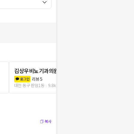
김상우비뇨기과의원
예시티비뇨
리뷰
5
리뷰
5
로그인
로그인
대전 동구 판암1동
9.8km
대전 동구 효동
복사