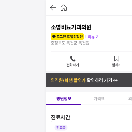
소명비뇨기과의원
리뷰
2
로그인 후 별점확인
충청북도 옥천군 옥천읍
전화하기
찜하기
임직원/학생 할인가
확인하러 가기 👀
병원정보
가격표
의
진료시간
진료중