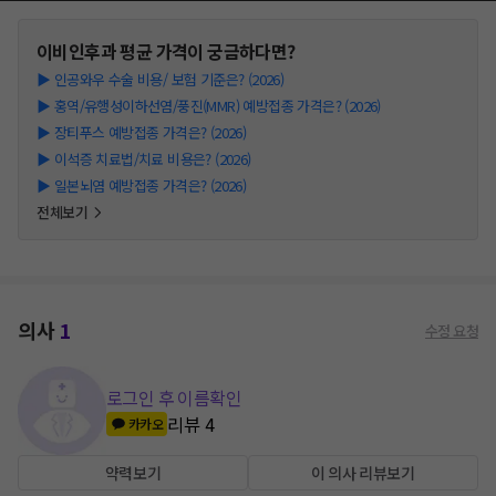
이비인후과
평균 가격이 궁금하다면?
▶
인공와우 수술 비용/ 보험 기준은? (2026)
▶
홍역/유행성이하선염/풍진(MMR) 예방접종 가격은? (2026)
▶
장티푸스 예방접종 가격은? (2026)
▶
이석증 치료법/치료 비용은? (2026)
▶
일본뇌염 예방접종 가격은? (2026)
전체보기
의사
1
수정 요청
로그인 후 이름확인
리뷰
4
카카오
약력보기
이 의사 리뷰보기