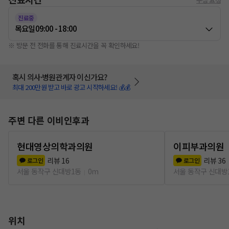
진료중
목요일
09:00 - 18:00
※ 방문 전 전화를 통해 진료시간을 꼭 확인하세요!
혹시 의사·병원관계자 이신가요?
최대 200만원 받고 바로 광고 시작하세요! 💰💰
주변 다른 이비인후과
현대영상의학과의원
이피부과의원
리뷰
16
리뷰
36
로그인
로그인
서울 동작구 신대방1동
0m
서울 동작구 신대방
위치