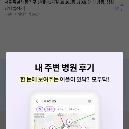
서울특별시 동작구 신대방1가길 38 105동 310호 (신대방동, 성원
복
상떼빌상가)
사
구로디지털단지역 540m
증상/치료, 궁금한 점이 있나요?
의사가 직접 답해드려요!
💬 무엇이든 물어보세요
혹은, 의료상담 서비스에 다양한 게시글 보러가기
혹시 잘못된 병원정보가 있나요?
모두닥 팀에 알려주세요!