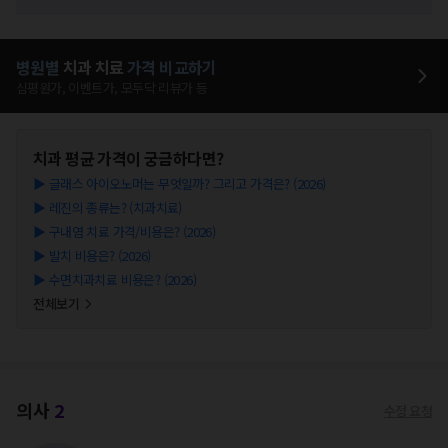
병원별
치과
치료
가격 비교하기
심평원가, 이벤트가, 모두닥 리뷰가 등
치과
평균 가격이 궁금하다면?
▶
글래스 아이오노머는 무엇일까? 그리고 가격은? (2026)
▶
레진의 종류는? (치과치료)
▶
구내염 치료 가격/비용은? (2026)
▶
발치 비용은? (2026)
▶
수면치과치료 비용은? (2026)
전체보기
의사
2
수정 요청