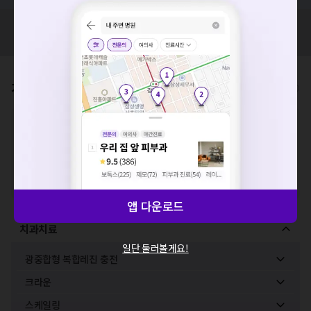
혹시 잘못된 병원정보가 있나요?
모두닥 팀에 알려주세요!
요청하신 작업을 처리하지 못했습니다.
네트워크 또는 서버의 일시적인 오류로, 잠시 후 다시 시도해주
세요. 지속적으로 문제가 발생할 경우 모두닥 채널톡으로 문의
가격표
비급여/급여 진료란?
해주세요.
확인
※
비급여 항목의 경우,
추가비용 등으로 실제 가격과 상이할 수 있으니, 정확
한 가격은 해당 의료기관에 직접 문의해주세요.
※
급여 항목의 경우,
건강보험심사평가원
에 고지되어 있는 급여 진료 기준 가
격입니다. (진료와 연관된 복합적인 비용이 추가되어, 병원마다 금액이 다르게
산정될 수 있는 점 참고 바랍니다.)
※ 이벤트가, 할인가는
VAT 포함
앱 다운로드
치과치료
일단 둘러볼게요!
광중합형 복합레진 충전
크라운
스케일링