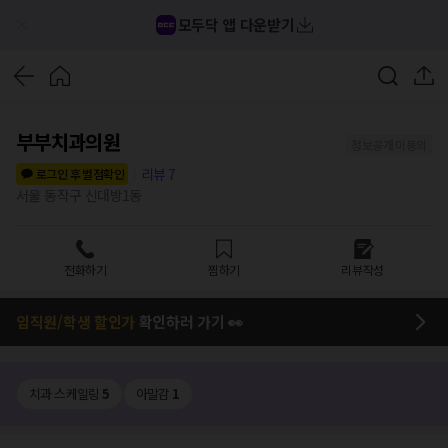
모두닥 앱 다운받기
부부치과의원
정보공개 미동의
리뷰
7
로그인 후 별점확인
서울 동작구 신대방1동
전화하기
찜하기
리뷰작성
임직원/학생 할인가
확인하러 가기 👀
치과 스케일링
5
아말감
1