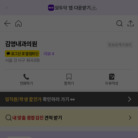
모두닥 앱 다운받기
김영내과의원
정보공개 미동의
리뷰
4
로그인 후 별점확인
서울 강서구 화곡8동
전화하기
찜하기
리뷰작성
임직원/학생 할인가
확인하러 가기 👀
내 맞춤 종합검진
견적 받기