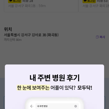
리뷰
18
리뷰
53
로그인
로그인
서울 강서구 화곡1동
59m
서울 강서구 화곡1
위치
서울특별시 강서구 강서로 38 (화곡동)
복사
까치산역 80m
증상/치료, 궁금한 점이 있나요?
의사가 직접 답해드려요!
💬 무엇이든 물어보세요