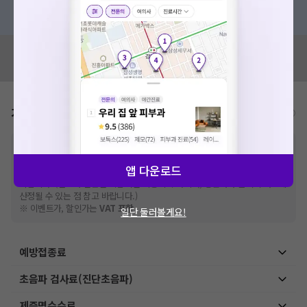
혹은, 의료상담 서비스에 다양한 게시글 보러가기
혹시 잘못된 병원정보가 있나요?
모두닥 팀에 알려주세요!
가격표
비급여/급여 진료란?
※
비급여 항목의 경우,
추가비용 등으로 실제 가격과 상이할 수 있으니, 정확
한 가격은 해당 의료기관에 직접 문의해주세요.
앱 다운로드
※
급여 항목의 경우,
건강보험심사평가원
에 고지되어 있는 급여 진료 기준 가
격입니다. (진료와 연관된 복합적인 비용이 추가되어, 병원마다 금액이 다르게
산정될 수 있는 점 참고 바랍니다.)
※ 이벤트가, 할인가는
VAT 포함
일단 둘러볼게요!
예방접종료
초음파 검사료(진단초음파)
제증명수수료