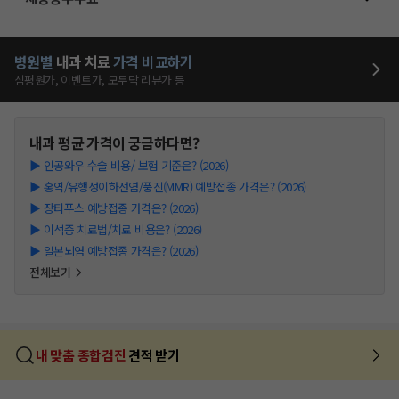
병원별
내과
치료
가격 비교하기
심평원가, 이벤트가, 모두닥 리뷰가 등
내과
평균 가격이 궁금하다면?
▶
인공와우 수술 비용/ 보험 기준은? (2026)
▶
홍역/유행성이하선염/풍진(MMR) 예방접종 가격은? (2026)
▶
장티푸스 예방접종 가격은? (2026)
▶
이석증 치료법/치료 비용은? (2026)
▶
일본뇌염 예방접종 가격은? (2026)
전체보기
내 맞춤 종합검진
견적 받기