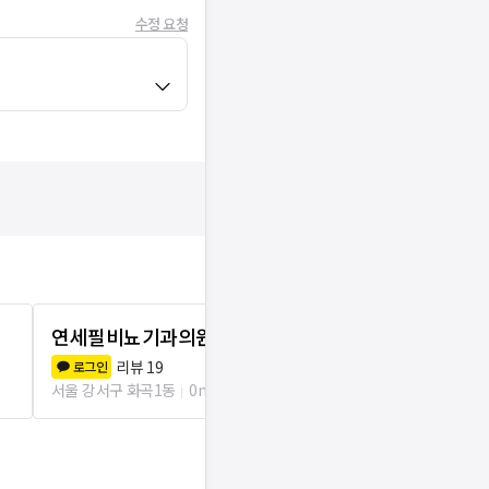
수정 요청
연세필비뇨기과의원
서울수치과
리뷰
19
리뷰
2
로그인
로그인
서울 강서구 화곡1동
0m
서울 강서구 화곡