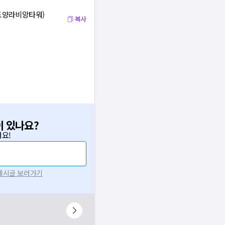
 도양라비앙타워)
복사
이 있나요?
요!
 게시글 보러가기