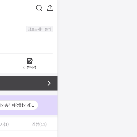
정보공개 미동의
리뷰작성
체외충격파(정형외과)
1
사(1)
리뷰(12)