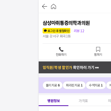
삼성마취통증의학과의원
리뷰
12
로그인 후 별점확인
서울 강서구 화곡1동
전화하기
찜하기
임직원/학생 할인가
확인하러 가기 👀
물리치료
6
파라핀치료
1
수액치료
1
병원정보
가격표
의