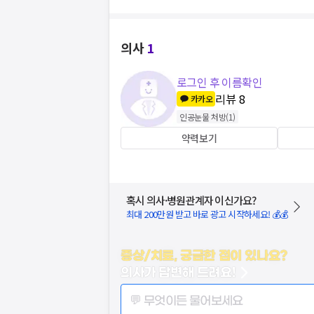
의사
1
로그인 후 이름확인
리뷰
8
카카오
인공눈물 처방
(
1
)
약력보기
혹시 의사·병원관계자 이신가요?
최대 200만원 받고 바로 광고 시작하세요! 💰💰
증상/치료, 궁금한 점이 있나요?
의사가 답변해 드려요!
💬 무엇이든 물어보세요