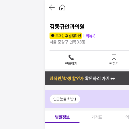
김동규안과의원
리뷰
8
로그인 후 별점확인
서울 중랑구 면목3.8동
전화하기
찜하기
임직원/학생 할인가
확인하러 가기 👀
인공눈물 처방
1
병원정보
가격표
의