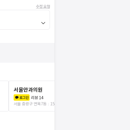
수정 요청
서울안과의원
밝은에스안
리뷰
14
리뷰
3
로그인
로그인
서울 중랑구 면목7동
151m
서울 중랑구 면