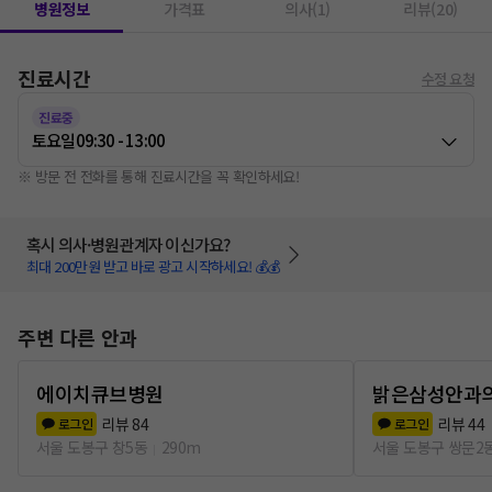
병원정보
가격표
의사(1)
리뷰(20)
진료시간
수정 요청
진료중
토요일
09:30 - 13:00
※ 방문 전 전화를 통해 진료시간을 꼭 확인하세요!
혹시 의사·병원관계자 이신가요?
최대 200만원 받고 바로 광고 시작하세요! 💰💰
주변 다른 안과
에이치큐브병원
밝은삼성안과
리뷰
84
리뷰
44
로그인
로그인
서울 도봉구 창5동
290m
서울 도봉구 쌍문2