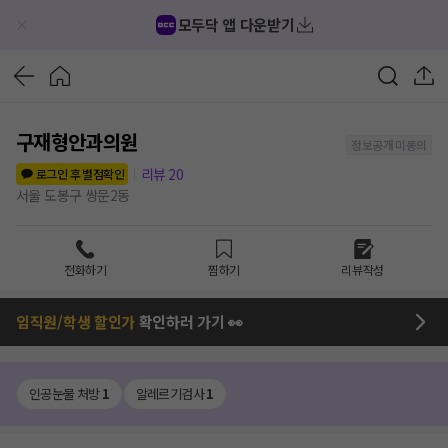
모두닥 앱 다운받기
구재형안과의원
정보공개 미동의
리뷰
20
로그인 후 별점확인
서울 도봉구 쌍문2동
전화하기
찜하기
리뷰작성
임직원/학생 할인가
확인하러 가기 👀
인공눈물 처방
1
알레르기검사
1