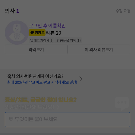
의사
1
수정 요청
로그인 후 이름확인
리뷰
20
카카오
알레르기검사
(
1
)
인공눈물 처방
(
1
)
약력보기
이 의사 리뷰보기
혹시 의사·병원관계자 이신가요?
최대 200만원 받고 바로 광고 시작하세요! 💰💰
증상/치료, 궁금한 점이 있나요?
의사가 답변해 드려요!
💬 무엇이든 물어보세요