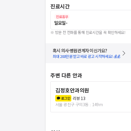
진료시간
진료휴무
일요일
-
※ 방문 전 전화를 통해 진료시간을 꼭 확인하세요!
혹시 의사·병원관계자 이신가요?
최대 200만원 받고 바로 광고 시작하세요! 💰💰
주변 다른 안과
김정호안과의원
리뷰
13
로그인
서울 광진구 구의3동
149m