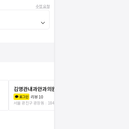
수정 요청
김영관내과안과의원
민안과의원
리뷰
10
리뷰
8
로그인
로그인
서울 광진구 광장동
184m
서울 광진구 구의