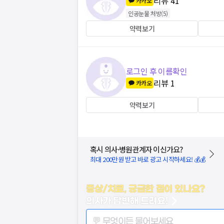
리뷰
41
카카오
인공눈물 처방
(
5
)
약력보기
로그인 후 이름확인
리뷰
1
카카오
약력보기
혹시 의사·병원관계자 이신가요?
최대 200만원 받고 바로 광고 시작하세요! 💰💰
증상/치료, 궁금한 점이 있나요?
의사가 답변해 드려요!
💬 무엇이든 물어보세요