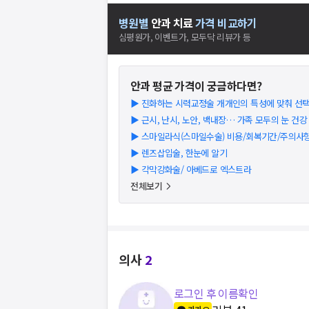
병원별
안과
치료
가격 비교하기
심평원가, 이벤트가, 모두닥 리뷰가 등
안과
평균 가격이 궁금하다면?
▶
진화하는 시력교정술 개개인의 특성에 맞춰 선
▶
근시, 난시, 노안, 백내장… 가족 모두의 눈 건강
▶
스마일라식(스마일수술) 비용/회복기간/주의사항 T
▶
렌즈삽입술, 한눈에 알기
▶
각막강화술/ 아베드로 엑스트라
전체보기
의사
2
로그인 후 이름확인