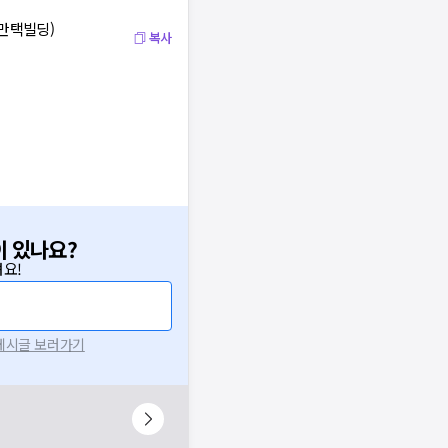
 만택빌딩)
복사
이 있나요?
요!
 게시글 보러가기