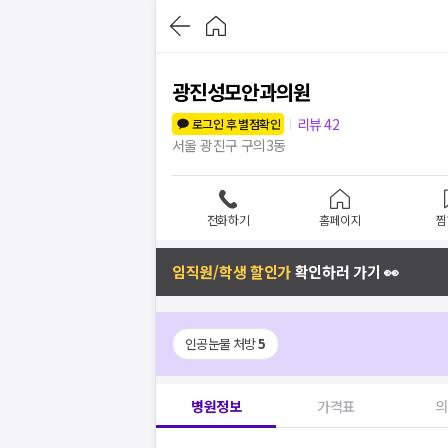
광진성모안과의원
리뷰
42
로그인 후 별점확인
서울 광진구 구의3동
전화하기
홈페이지
찜
임직원/학생 할인가
확인하러 가기 👀
인공눈물 처방
5
병원정보
가격표
의