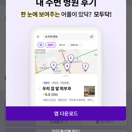
가격표
비급여/급여 진료란?
※
비급여 항목의 경우,
추가비용 등으로 실제 가격과 상이할 수 있으니, 정확
한 가격은 해당 의료기관에 직접 문의해주세요.
※
급여 항목의 경우,
건강보험심사평가원
에 고지되어 있는 급여 진료 기준 가
격입니다. (진료와 연관된 복합적인 비용이 추가되어, 병원마다 금액이 다르게
산정될 수 있는 점 참고 바랍니다.)
※ 이벤트가, 할인가는
VAT 포함
건강검진
비급여
종류
정상가
이벤트가
임직원/학생 할인가
25만원 ~ 42만원
25만원 ~ 42만원
???,???
종합
앱 다운로드
건강검진
예약하기
상세보기
일단 둘러볼게요!