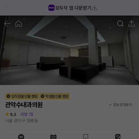
관악수내과의원 후기/가격/비용 (2026) | 모두닥
모두닥 앱 다운받기
1
/
1
임직원할인몰 병원
학생할인몰 병원
관악수내과의원
정보공개동의
9.3
리뷰
78
서울 관악구 청룡동