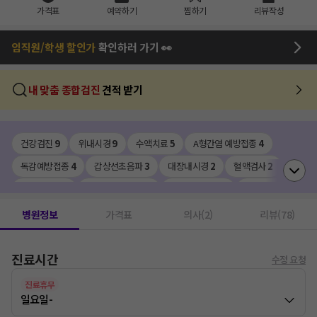
가격표
예약하기
찜하기
리뷰작성
임직원/학생 할인가
확인하러 가기 👀
내 맞춤 종합검진
견적 받기
건강검진
9
위내시경
9
수액치료
5
A형간염 예방접종
4
독감예방접종
4
갑상선초음파
3
대장내시경
2
혈액검사
2
복부초음파
2
갑상선 기능검사
2
종합 건강검진
1
채용검진
1
B형간염 항체검사
1
코로나19 예방접종
1
비타민D주사
1
병원정보
가격표
의사(2)
리뷰(78)
수면제 처방
1
디프테리아/파상풍/백일해 예방접종
1
초음파
1
진료시간
A형간염 항체검사
1
자궁경부암 예방접종
1
방광경
1
수정 요청
진료휴무
일요일
-