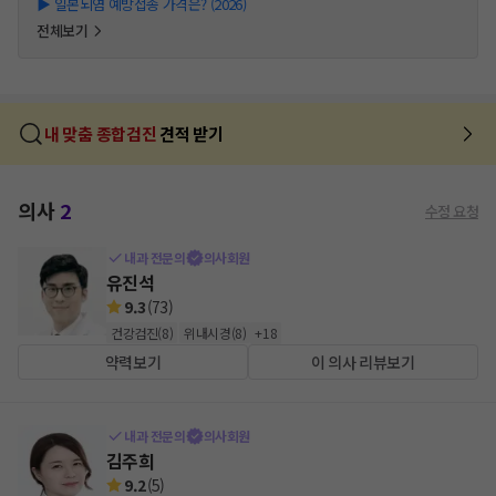
▶
일본뇌염 예방접종 가격은? (2026)
전체보기
내 맞춤 종합검진
견적 받기
의사
2
수정 요청
내과 전문의
의사회원
유진석
9.3
(
73
)
건강검진
(
8
)
위내시경
(
8
)
+
18
약력보기
이 의사 리뷰보기
내과 전문의
의사회원
김주희
9.2
(
5
)