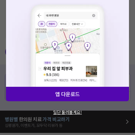
※
비급여 항목의 경우,
추가비용 등으로 실제 가격과 상이할 수 있으니, 정확
한 가격은 해당 의료기관에 직접 문의해주세요.
※
급여 항목의 경우,
건강보험심사평가원
에 고지되어 있는 급여 진료 기준 가
격입니다. (진료와 연관된 복합적인 비용이 추가되어, 병원마다 금액이 다르게
산정될 수 있는 점 참고 바랍니다.)
※ 이벤트가, 할인가는
VAT 포함
예방접종
한약
비급여
종류
정상가
이벤트가
60만원
51만 9000원
가다실
앱 다운로드
예약하기
상세보기
일단 둘러볼게요!
병원별
한의원
치료
가격 비교하기
심평원가, 이벤트가, 모두닥 리뷰가 등