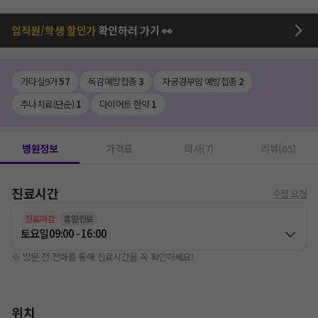
임직원/학생 할인가
확인하러 가기 👀
가다실9가
57
독감예방접종
3
자궁경부암 예방접종
2
추나치료(단순)
1
다이어트 한약
1
병원정보
가격표
의사(7)
리뷰(65)
진료시간
수정 요청
진료마감
휴일진료
토요일
09:00 - 16:00
※ 방문 전 전화를 통해 진료시간을 꼭 확인하세요!
위치