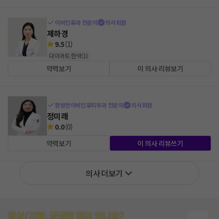
이비인후과 전문의
의사회원
제하경
9.5
(
1
)
다이어트 한약
(
1
)
약력보기
이 의사 리뷰보기
한방안이비인후피부과 전문의
의사회원
정미래
0.0
(
0
)
약력보기
이 의사 리뷰쓰기
의사 더보기
증상/치료, 궁금한 점이 있나요?