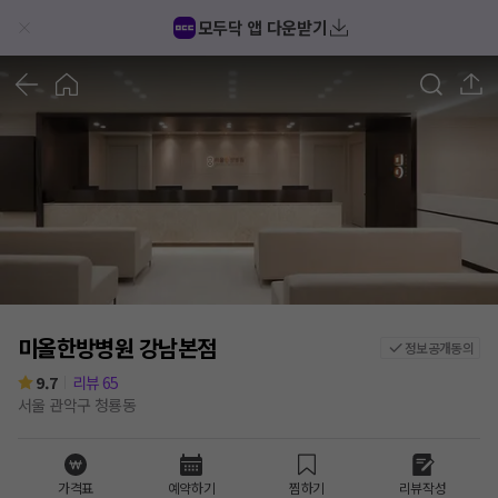
미올한방병원 강남본점 후기/가격/비용 (2026) | 모두닥
모두닥 앱 다운받기
1
/
5
미올한방병원 강남본점
정보공개동의
9.7
리뷰
65
서울 관악구 청룡동
가격표
예약하기
찜하기
리뷰작성