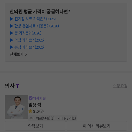
한의원
평균 가격이 궁금하다면?
▶
전기침 치료 가격은? (2026)
▶
한방 온열치료 비용은? (2026)
▶
뜸 가격은? (2026)
▶
약침 가격은? (2026)
▶
봉침 가격은? (2026)
전체보기
의사
7
수정 요청
의사회원
임용석
8.5
(
3
)
추나치료(단순)
(
1
)
가다실9가
(
1
)
약력보기
이 의사 리뷰보기