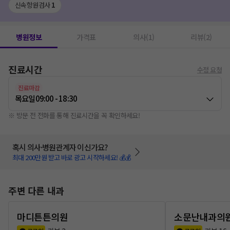
신속항원검사
1
병원정보
가격표
의사(1)
리뷰(2)
진료시간
수정 요청
진료마감
목요일
09:00 - 18:30
※ 방문 전 전화를 통해 진료시간을 꼭 확인하세요!
혹시 의사·병원관계자 이신가요?
최대 200만원 받고 바로 광고 시작하세요! 💰💰
주변 다른 내과
마디튼튼의원
소문난내과의