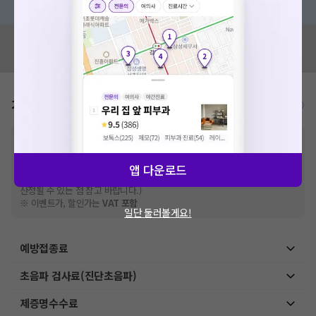
혹시 잘못된 병원정보가 있나요?
모두닥 팀에 알려주세요!
가격표
비급여/급여 진료란?
※
비급여 항목의 경우,
추가비용 등으로 실제 가격과 상이할 수 있으니, 정확
한 가격은 해당 의료기관에 직접 문의해주세요.
※
급여 항목의 경우,
건강보험심사평가원
에 고지되어 있는 급여 진료 기준 가
앱 다운로드
격입니다. (진료와 연관된 복합적인 비용이 추가되어, 병원마다 금액이 다르게
산정될 수 있는 점 참고 바랍니다.)
※ 이벤트가, 할인가는
VAT 포함
일단 둘러볼게요!
예방접종료
초음파 검사료(진단초음파)
제증명수수료