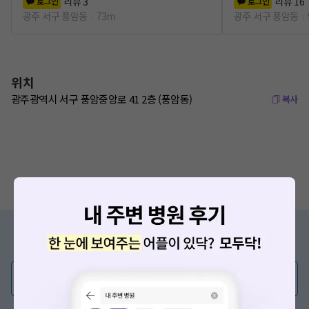
리뷰
3
리뷰
16
로그인
로그인
광주 서구 풍암동
73m
광주 서구 풍암동
위치
광주광역시 서구 풍암중앙로 41 2층 (풍암동)
복사
증상/치료, 궁금한 점이 있나요?
의사가 직접 답해드려요!
💬 무엇이든 물어보세요
혹은, 의료상담 서비스에 다양한 게시글 보러가기