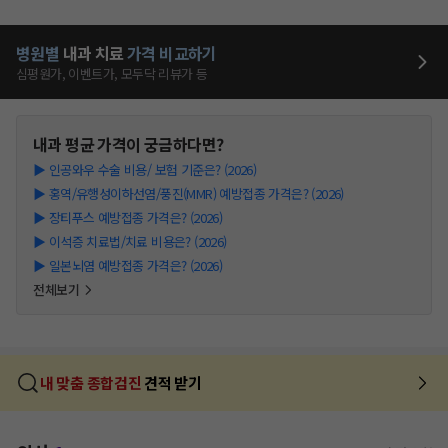
병원별
내과
치료
가격 비교하기
심평원가, 이벤트가, 모두닥 리뷰가 등
내과
평균 가격이 궁금하다면?
▶
인공와우 수술 비용/ 보험 기준은? (2026)
▶
홍역/유행성이하선염/풍진(MMR) 예방접종 가격은? (2026)
▶
장티푸스 예방접종 가격은? (2026)
▶
이석증 치료법/치료 비용은? (2026)
▶
일본뇌염 예방접종 가격은? (2026)
전체보기
내 맞춤 종합검진
견적 받기