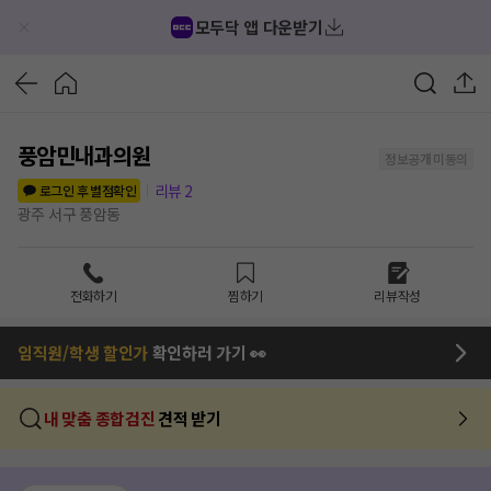
모두닥 앱 다운받기
풍암민내과의원
정보공개 미동의
리뷰
2
로그인 후 별점확인
광주 서구 풍암동
전화하기
찜하기
리뷰작성
임직원/학생 할인가
확인하러 가기 👀
내 맞춤 종합검진
견적 받기