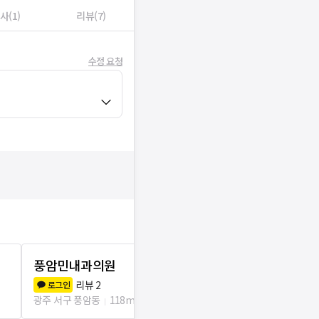
사(1)
리뷰(7)
수정 요청
풍암민내과의원
마디튼튼의
리뷰
2
리뷰
3
로그인
로그인
광주 서구 풍암동
118m
광주 서구 풍암동