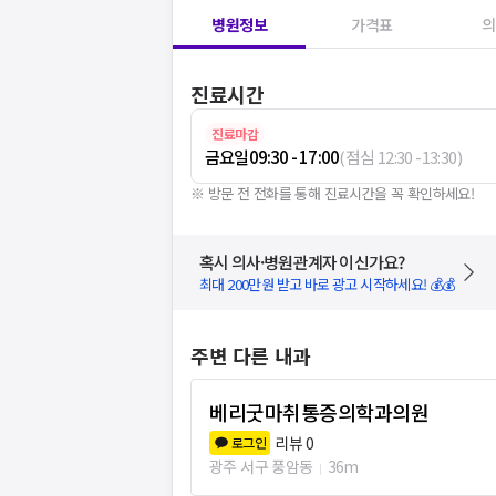
병원정보
가격표
의
진료시간
진료마감
금요일
09:30 - 17:00
(
점심
12:30
-
13:30
)
※ 방문 전 전화를 통해 진료시간을 꼭 확인하세요!
혹시 의사·병원관계자 이신가요?
최대 200만원 받고 바로 광고 시작하세요! 💰💰
주변 다른 내과
베리굿마취통증의학과의원
리뷰
0
로그인
광주 서구 풍암동
36m