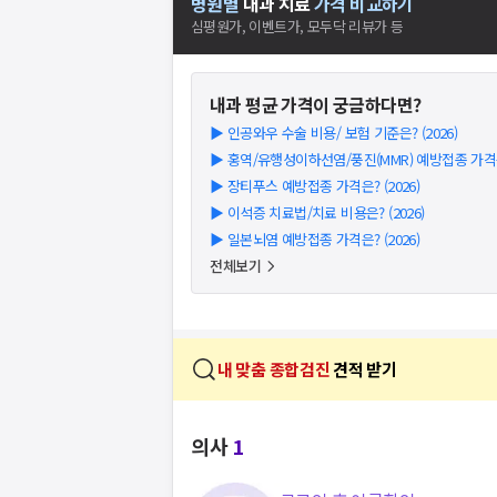
병원별
내과
치료
가격 비교하기
심평원가, 이벤트가, 모두닥 리뷰가 등
내과
평균 가격이 궁금하다면?
▶
인공와우 수술 비용/ 보험 기준은? (2026)
▶
홍역/유행성이하선염/풍진(MMR) 예방접종 가격은?
▶
장티푸스 예방접종 가격은? (2026)
▶
이석증 치료법/치료 비용은? (2026)
▶
일본뇌염 예방접종 가격은? (2026)
전체보기
내 맞춤 종합검진
견적 받기
의사
1