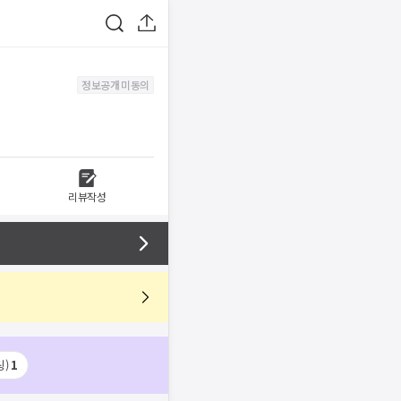
정보공개 미동의
리뷰작성
)
1