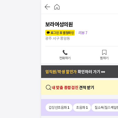
보라여성의원
리뷰
7
로그인 후 별점확인
광주 서구 풍암동
전화하기
찜하기
임직원/학생 할인가
확인하러 가기 👀
내 맞춤 종합검진
견적 받기
갑상선초음파
1
초음파
1
질소독(질스케일링