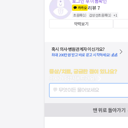
로그인 후 이름확인
리뷰
7
카카오
초음파
(
1
)
갑상선초음파
(
1
)
+
1
약력보기
혹시 의사·병원관계자 이신가요?
최대 200만원 받고 바로 광고 시작하세요! 💰💰
증상/치료, 궁금한 점이 있나요?
의사가 답변해 드려요!
💬 무엇이든 물어보세요
맨 위로 돌아가기