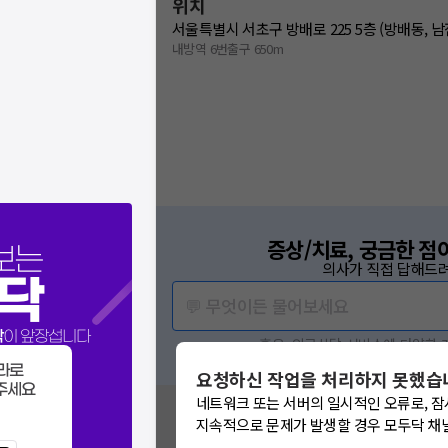
위치
서울특별시 서초구 방배로 225 5층 (방배동, 
내방역 6번출구 650m
증상/치료, 궁금한 점
보는
의사가 직접 답해드려
닥
💬 무엇이든 물어보세요
닥
이 앞장섭니다
혹은, 의료상담 서비스에 다양한
라로
요청하신 작업을 처리하지 못했습
주세요
네트워크 또는 서버의 일시적인 오류로, 잠
혹시 잘못된 병원정보가 있나요?
지속적으로 문제가 발생할 경우 모두닥 채
모두닥 팀에 알려주세요!