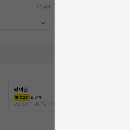
수정 요청
명의원
제일성모안
리뷰
9
리뷰
2
로그인
로그인
서울 동작구 사당2동
881m
서울 서초구 방배