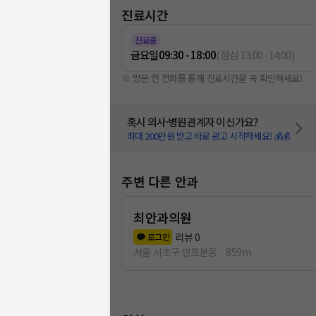
진료시간
진료중
금요일
09:30 - 18:00
(
점심
13:00
-
14:00
)
※ 방문 전 전화를 통해 진료시간을 꼭 확인하세요!
혹시 의사·병원관계자 이신가요?
최대 200만원 받고 바로 광고 시작하세요! 💰💰
주변 다른 안과
최안과의원
리뷰
0
로그인
서울 서초구 반포본동
859m