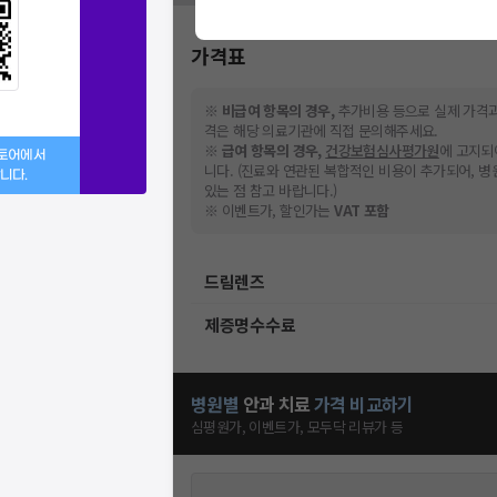
가격표
※
비급여 항목의 경우,
추가비용 등으로 실제 가격과
격은 해당 의료기관에 직접 문의해주세요.
※
급여 항목의 경우,
건강보험심사평가원
에 고지되
스토어에서
니다. (진료와 연관된 복합적인 비용이 추가되어, 
니다.
있는 점 참고 바랍니다.)
※ 이벤트가, 할인가는
VAT 포함
드림렌즈
제증명수수료
병원별
안과
치료
가격 비교하기
심평원가, 이벤트가, 모두닥 리뷰가 등