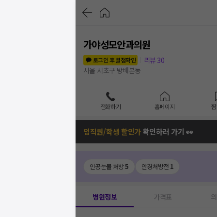
가야성모안과의원
리뷰
30
로그인 후 별점확인
서울 서초구 방배본동
전화하기
홈페이지
찜
임직원/학생 할인가
확인하러 가기 👀
인공눈물 처방
5
안경처방전
1
병원정보
가격표
의