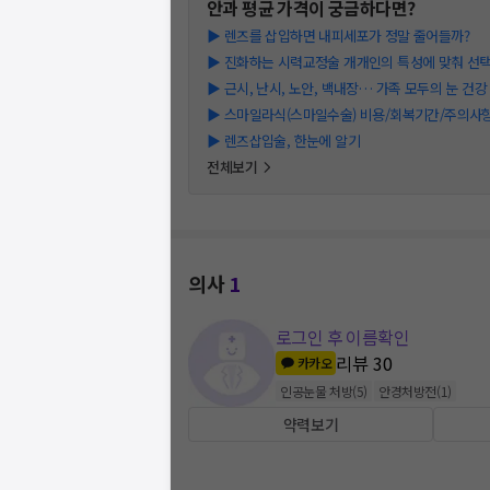
안과
평균 가격이 궁금하다면?
▶
렌즈를 삽입하면 내피세포가 정말 줄어들까?
▶
진화하는 시력교정술 개개인의 특성에 맞춰 선
▶
근시, 난시, 노안, 백내장… 가족 모두의 눈 건강
▶
스마일라식(스마일수술) 비용/회복기간/주의사항 T
▶
렌즈삽입술, 한눈에 알기
전체보기
의사
1
로그인 후 이름확인
리뷰
30
카카오
인공눈물 처방
(
5
)
안경처방전
(
1
)
약력보기