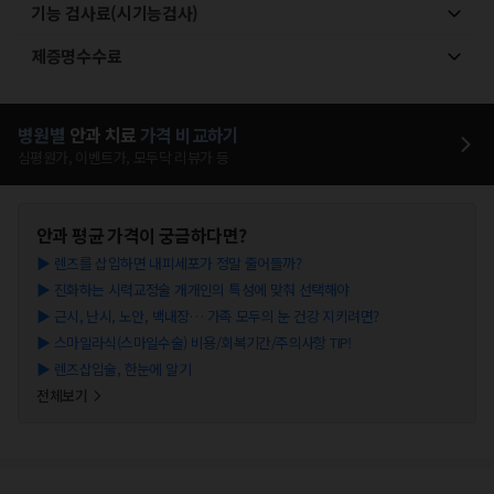
기능 검사료(시기능검사)
제증명수수료
병원별
안과
치료
가격 비교하기
심평원가, 이벤트가, 모두닥 리뷰가 등
안과
평균 가격이 궁금하다면?
▶
렌즈를 삽입하면 내피세포가 정말 줄어들까?
▶
진화하는 시력교정술 개개인의 특성에 맞춰 선택해야
▶
근시, 난시, 노안, 백내장… 가족 모두의 눈 건강 지키려면?
▶
스마일라식(스마일수술) 비용/회복기간/주의사항 TIP!
▶
렌즈삽입술, 한눈에 알기
전체보기