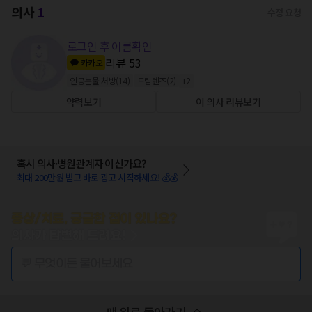
의사
1
수정 요청
로그인 후 이름확인
리뷰
53
카카오
인공눈물 처방
(
14
)
드림렌즈
(
2
)
+
2
약력보기
이 의사 리뷰보기
혹시 의사·병원관계자 이신가요?
최대 200만원 받고 바로 광고 시작하세요! 💰💰
증상/치료, 궁금한 점이 있나요?
의사가 답변해 드려요!
💬 무엇이든 물어보세요
맨 위로 돌아가기