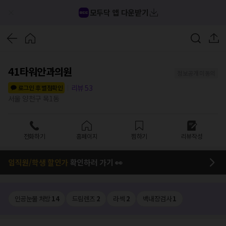
모두닥 앱 다운받기
41타워안과의원
정보공개 미동의
리뷰
53
로그인 후 별점확인
서울 양천구 목1동
전화하기
홈페이지
찜하기
리뷰작성
임직원/학생 할인가
확인하러 가기 👀
인공눈물 처방
14
드림렌즈
2
라섹
2
백내장검사
1