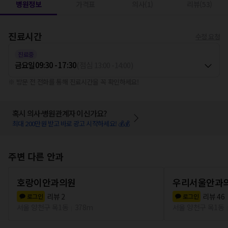
병원정보
가격표
의사(1)
리뷰(53)
진료시간
수정 요청
진료중
금요일
09:30 - 17:30
(
점심
13:00
-
14:00
)
※ 방문 전 전화를 통해 진료시간을 꼭 확인하세요!
혹시 의사·병원관계자 이신가요?
최대 200만원 받고 바로 광고 시작하세요! 💰💰
주변 다른 안과
호랑이안과의원
우리서울안과
리뷰
2
리뷰
46
로그인
로그인
서울 양천구 목1동
378m
서울 양천구 목1동