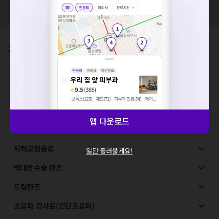
혹시 잘못된 병원정보가 있나요?
요청하신 작업을 처리하지 못했습니다.
모두닥 팀에 알려주세요!
네트워크 또는 서버의 일시적인 오류로, 잠시 후 다시 시도해주
세요. 지속적으로 문제가 발생할 경우 모두닥 채널톡으로 문의
해주세요.
가격표
비급여/급여 진료란?
확인
※
비급여 항목의 경우,
추가비용 등으로 실제 가격과 상이할 수 있으니, 정확
한 가격은 해당 의료기관에 직접 문의해주세요.
※
급여 항목의 경우,
건강보험심사평가원
에 고지되어 있는 급여 진료 기준 가
격입니다. (진료와 연관된 복합적인 비용이 추가되어, 병원마다 금액이 다르게
산정될 수 있는 점 참고 바랍니다.)
※ 이벤트가, 할인가는
VAT 포함
앱 다운로드
시력교정술료
일단 둘러볼게요!
백내장수술 렌즈
드림렌즈
초음파 검사료(진단초음파)