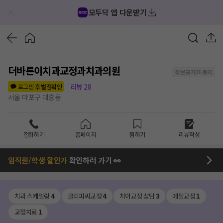
모두닥 앱 다운받기
더바른이치과교정과치과의원
정보공개 미동의
리뷰
28
로그인 후 별점확인
서울 마포구 대흥동
전화하기
홈페이지
찜하기
리뷰작성
임직원/학생 할인가
확인하러 가기 👀
치과 스케일링
4
클리피씨교정
4
치아교정 상담
3
메탈교정
1
교정치료
1