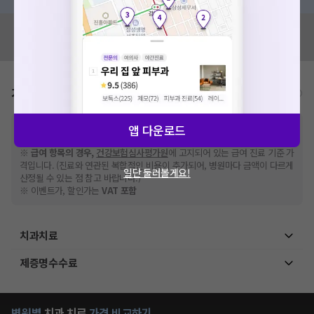
혹시 잘못된 병원정보가 있나요?
모두닥 팀에 알려주세요!
가격표
비급여/급여 진료란?
※
비급여 항목의 경우,
추가비용 등으로 실제 가격과 상이할 수 있으니, 정확
앱 다운로드
한 가격은 해당 의료기관에 직접 문의해주세요.
※
급여 항목의 경우,
건강보험심사평가원
에 고지되어 있는 급여 진료 기준 가
격입니다. (진료와 연관된 복합적인 비용이 추가되어, 병원마다 금액이 다르게
일단 둘러볼게요!
산정될 수 있는 점 참고 바랍니다.)
※ 이벤트가, 할인가는
VAT 포함
치과치료
제증명수수료
병원별
치과
치료
가격 비교하기