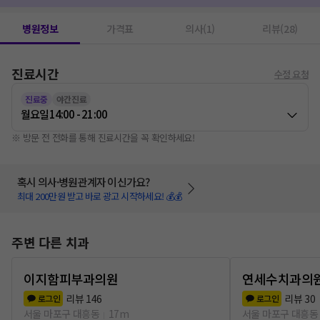
병원정보
가격표
의사(1)
리뷰(28)
진료시간
수정 요청
진료중
야간진료
월요일
14:00 - 21:00
※ 방문 전 전화를 통해 진료시간을 꼭 확인하세요!
혹시 의사·병원관계자 이신가요?
최대 200만원 받고 바로 광고 시작하세요! 💰💰
주변 다른 치과
이지함피부과의원
연세수치과의
리뷰
146
리뷰
30
로그인
로그인
서울 마포구 대흥동
17m
서울 마포구 대흥동