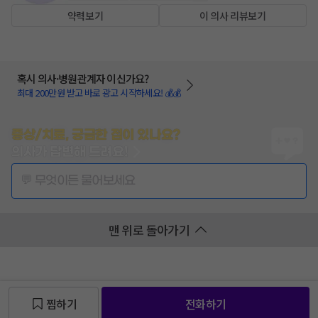
약력보기
이 의사 리뷰보기
혹시 의사·병원관계자 이신가요?
최대 200만원 받고 바로 광고 시작하세요! 💰💰
증상/치료, 궁금한 점이 있나요?
의사가 답변해 드려요!
💬 무엇이든 물어보세요
맨 위로 돌아가기
찜하기
전화하기
찜 목록보기
찜 목록보기