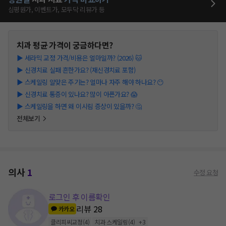
심평원가, 이벤트가, 모두닥 리뷰가 등
치과
평균 가격이 궁금하다면?
▶
세라믹 교정 가격/비용은 얼마일까? (2026) 🐱
▶
신경치료 실패 흔한가요? (재신경치료 포함)
▶
스케일링 알맞은 주기는? 얼마나 자주 해야 하나요? 😶
▶
신경치료 통증이 있나요? 많이 아픈가요? 😱
▶
스케일링을 하면 왜 이시림 증상이 있을까? 🤔
전체보기
의사
1
수정 요청
로그인 후 이름확인
리뷰
28
카카오
클리피씨교정
(
4
)
치과 스케일링
(
4
)
+
3