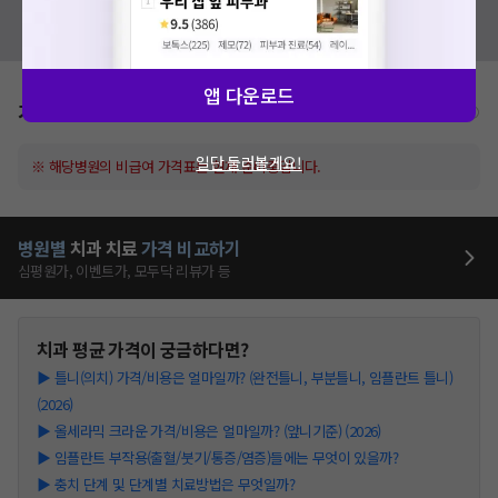
혹시 잘못된 병원정보가 있나요?
모두닥 팀에 알려주세요!
앱 다운로드
가격표
비급여/급여 진료란?
일단 둘러볼게요!
※ 해당병원의 비급여 가격표는 현재 준비중입니다.
병원별
치과
치료
가격 비교하기
심평원가, 이벤트가, 모두닥 리뷰가 등
치과
평균 가격이 궁금하다면?
▶
틀니(의치) 가격/비용은 얼마일까? (완전틀니, 부분틀니, 임플란트 틀니)
(2026)
▶
올세라믹 크라운 가격/비용은 얼마일까? (앞니기준) (2026)
▶
임플란트 부작용(출혈/붓기/통증/염증)들에는 무엇이 있을까?
▶
충치 단계 및 단계별 치료방법은 무엇일까?