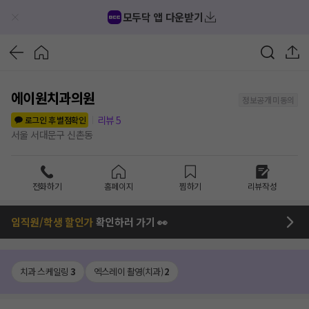
모두닥 앱 다운받기
에이원치과의원
정보공개 미동의
리뷰
5
로그인 후 별점확인
서울 서대문구 신촌동
전화하기
홈페이지
찜하기
리뷰작성
임직원/학생 할인가
확인하러 가기 👀
치과 스케일링
3
엑스레이 촬영(치과)
2