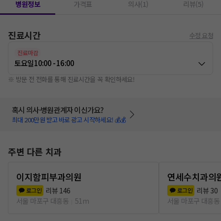
병원정보
가격표
의사(1)
리뷰(5)
진료시간
수정 요청
진료마감
토요일
10:00 - 16:00
※ 방문 전 전화를 통해 진료시간을 꼭 확인하세요!
혹시 의사·병원관계자 이신가요?
최대 200만원 받고 바로 광고 시작하세요! 💰💰
주변 다른 치과
이지함피부과의원
연세수치과의
리뷰
146
리뷰
30
로그인
로그인
서울 마포구 대흥동
51m
서울 마포구 대흥동