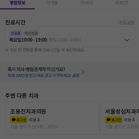
병원정보
가격표
의사(1)
리뷰(7)
진료시간
수정 요청
진료중
야간진료
목요일
10:00 - 19:00
(
점심
13:00
-
14:00
)
※ 방문 전 전화를 통해 진료시간을 꼭 확인하세요!
혹시 의사·병원관계자 이신가요?
최대 200만원 받고 바로 광고 시작하세요! 💰💰
주변 다른 치과
조용진치과의원
서울성심치과
리뷰
4
리뷰
4
로그인
로그인
서울 관악구 신사동
145m
서울 관악구 조원동