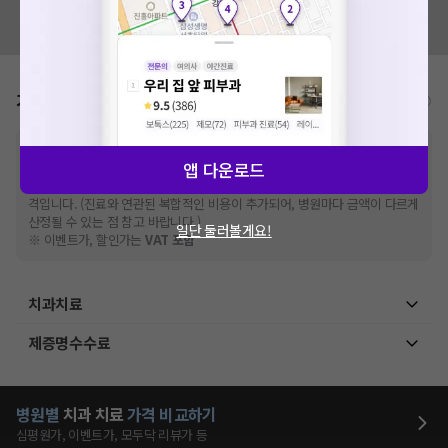
혹시 잘못된 병원정보가 있나요?
해주세요.
모두닥 팀에 알려주세요!
확인
가격표
비급여/급여 진료란?
※
비급여 항목의 경우,
추가비용 등으로 실제 가격과 상이할 수 있으니, 정확
앱 다운로드
한 가격은 해당 의료기관에 직접 문의해주세요.
※
급여 항목의 경우,
건강보험심사평가원
에 고지되어 있는 급여 진료 기준 가
격입니다. (진료와 연관된 복합적인 비용이 추가되어, 병원마다 금액이 다르게
산정될 수 있는 점 참고 바랍니다.)
일단 둘러볼게요!
※ 이벤트가, 할인가는
VAT 포함
치과치료
제증명수수료
병원별
치과
치료
가격 비교하기
심평원가, 이벤트가, 모두닥 리뷰가 등