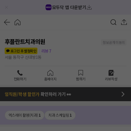
모두닥 앱 다운받기
후플란트치과의원
정보공개 미동의
리뷰
7
로그인 후 별점확인
서울 동작구 신대방1동
전화하기
홈페이지
찜하기
리뷰작성
임직원/학생 할인가
확인하러 가기 👀
엑스레이 촬영(치과)
1
치과 스케일링
1