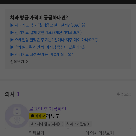
치과
평균 가격이 궁금하다면?
▶
세라믹 교정 가격/비용은 얼마일까? (2026) 🐱
▶
신경치료 실패 흔한가요? (재신경치료 포함)
▶
스케일링 알맞은 주기는? 얼마나 자주 해야 하나요? 😶
▶
스케일링을 하면 왜 이시림 증상이 있을까? 🤔
▶
신경치료 과정/단계는 어떻게 되나요?
전체보기
의사
1
수정 요청
로그인 후 이름확인
리뷰
7
카카오
엑스레이 촬영(치과)
(
1
)
치과 스케일링
(
1
)
약력보기
이 의사 리뷰보기