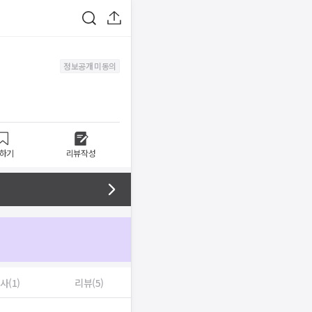
정보공개 미동의
하기
리뷰작성
사(1)
리뷰(5)