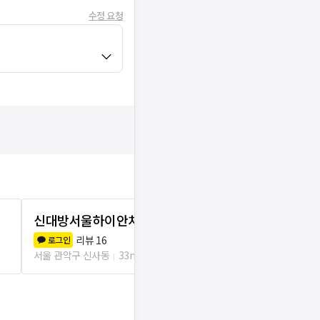
수정 요청
신대방서울하이안치과의원
서울성심치
리뷰
16
리뷰
4
로그인
로그인
서울 관악구 신사동
33m
서울 관악구 조