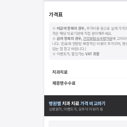
가격표
※
비급여 항목의 경우,
추가비용 등으로 실제 가격과
격은 해당 의료기관에 직접 문의해주세요.
※
급여 항목의 경우,
건강보험심사평가원
에 고지되
니다. (진료와 연관된 복합적인 비용이 추가되어, 
있는 점 참고 바랍니다.)
※ 이벤트가, 할인가는
VAT 포함
치과치료
제증명수수료
병원별
치과
치료
가격 비교하기
심평원가, 이벤트가, 모두닥 리뷰가 등