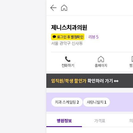
제니스치과의원
리뷰
5
로그인 후 별점확인
서울 관악구 신사동
전화하기
홈페이지
찜
임직원/학생 할인가
확인하러 가기 👀
치과 스케일링
2
사랑니발치
1
병원정보
가격표
의