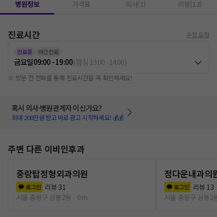
병원정보
가격표
의사(1)
리뷰(12)
진료시간
수정 요청
진료중
야간진료
금요일
09:00 - 19:00
(
점심
13:00
-
14:00
)
※ 방문 전 전화를 통해 진료시간을 꼭 확인하세요!
혹시 의사·병원관계자 이신가요?
최대 200만원 받고 바로 광고 시작하세요! 💰💰
주변 다른 이비인후과
중랑탑정형외과의원
정다운내과의
리뷰
31
리뷰
13
로그인
로그인
서울 중랑구 상봉2동
0m
서울 중랑구 상봉2