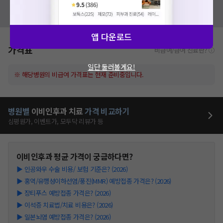
혹시 잘못된 병원정보가 있나요?
모두닥 팀에 알려주세요!
앱 다운로드
가격표
비급여/급여 진료란?
일단 둘러볼게요!
※ 해당병원의 비급여 가격표는 현재 준비중입니다.
병원별
이비인후과
치료
가격 비교하기
심평원가, 이벤트가, 모두닥 리뷰가 등
이비인후과
평균 가격이 궁금하다면?
▶
인공와우 수술 비용/ 보험 기준은? (2026)
▶
홍역/유행성이하선염/풍진(MMR) 예방접종 가격은? (2026)
▶
장티푸스 예방접종 가격은? (2026)
▶
이석증 치료법/치료 비용은? (2026)
▶
일본뇌염 예방접종 가격은? (2026)