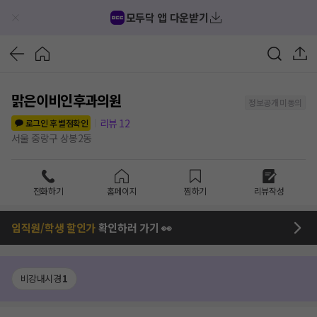
모두닥 앱 다운받기
맑은이비인후과의원
정보공개 미동의
리뷰
12
로그인 후 별점확인
서울 중랑구 상봉2동
전화하기
홈페이지
찜하기
리뷰작성
임직원/학생 할인가
확인하러 가기 👀
비강내시경
1