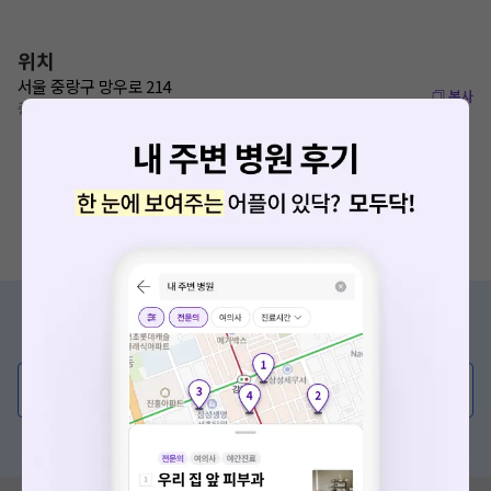
위치
서울 중랑구 망우로 214
복사
중랑역 140m
증상/치료, 궁금한 점이 있나요?
의사가 직접 답해드려요!
💬 무엇이든 물어보세요
혹은, 의료상담 서비스에 다양한 게시글 보러가기