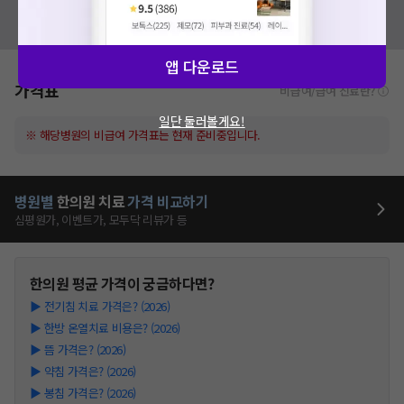
혹시 잘못된 병원정보가 있나요?
모두닥 팀에 알려주세요!
앱 다운로드
가격표
비급여/급여 진료란?
일단 둘러볼게요!
※ 해당병원의 비급여 가격표는 현재 준비중입니다.
병원별
한의원
치료
가격 비교하기
심평원가, 이벤트가, 모두닥 리뷰가 등
한의원
평균 가격이 궁금하다면?
▶
전기침 치료 가격은? (2026)
▶
한방 온열치료 비용은? (2026)
▶
뜸 가격은? (2026)
▶
약침 가격은? (2026)
▶
봉침 가격은? (2026)