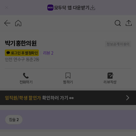
모두닥 앱 다운받기
박기홍한의원
정보공개 미동의
리뷰
2
로그인 후 별점확인
인천 연수구 동춘2동
전화하기
찜하기
리뷰작성
임직원/학생 할인가
확인하러 가기 👀
침술
2