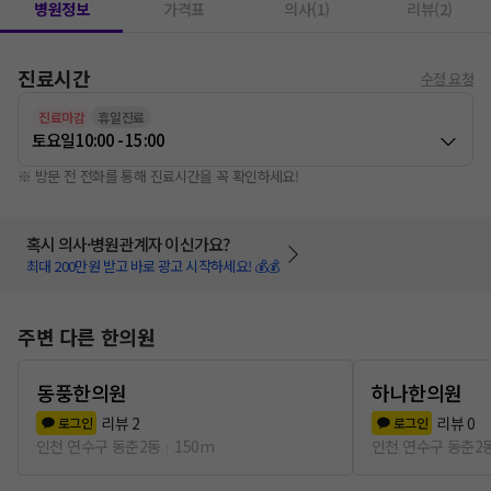
병원정보
가격표
의사(1)
리뷰(2)
진료시간
수정 요청
진료마감
휴일진료
토요일
10:00 - 15:00
※ 방문 전 전화를 통해 진료시간을 꼭 확인하세요!
혹시 의사·병원관계자 이신가요?
최대 200만원 받고 바로 광고 시작하세요! 💰💰
주변 다른 한의원
동풍한의원
하나한의원
리뷰
2
리뷰
0
로그인
로그인
인천 연수구 동춘2동
150m
인천 연수구 동춘2