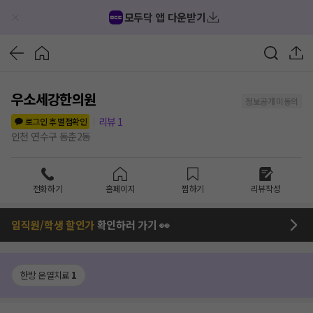
모두닥 앱 다운받기
우소세강한의원
정보공개 미동의
리뷰
1
로그인 후 별점확인
인천 연수구 동춘2동
전화하기
홈페이지
찜하기
리뷰작성
임직원/학생 할인가
확인하러 가기 👀
한방 온열치료
1