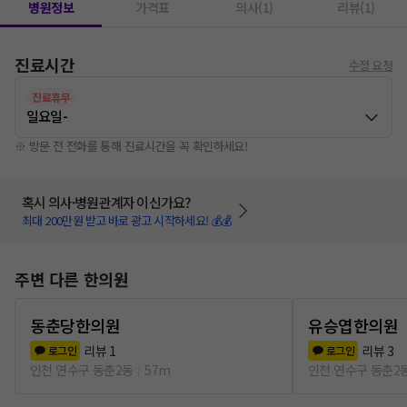
병원정보
가격표
의사(1)
리뷰(1)
진료시간
수정 요청
진료휴무
일요일
-
※ 방문 전 전화를 통해 진료시간을 꼭 확인하세요!
혹시 의사·병원관계자 이신가요?
최대 200만원 받고 바로 광고 시작하세요! 💰💰
주변 다른 한의원
동춘당한의원
유승엽한의원
리뷰
1
리뷰
3
로그인
로그인
인천 연수구 동춘2동
57m
인천 연수구 동춘2