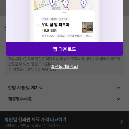
혹시 잘못된 병원정보가 있나요?
모두닥 팀에 알려주세요!
가격표
비급여/급여 진료란?
※
비급여 항목의 경우,
추가비용 등으로 실제 가격과 상이할 수 있으니, 정확
앱 다운로드
한 가격은 해당 의료기관에 직접 문의해주세요.
※
급여 항목의 경우,
건강보험심사평가원
에 고지되어 있는 급여 진료 기준 가
격입니다. (진료와 연관된 복합적인 비용이 추가되어, 병원마다 금액이 다르게
산정될 수 있는 점 참고 바랍니다.)
일단 둘러볼게요!
※ 이벤트가, 할인가는
VAT 포함
한방 시술 및 처치료
제증명수수료
병원별
한의원
치료
가격 비교하기
심평원가, 이벤트가, 모두닥 리뷰가 등