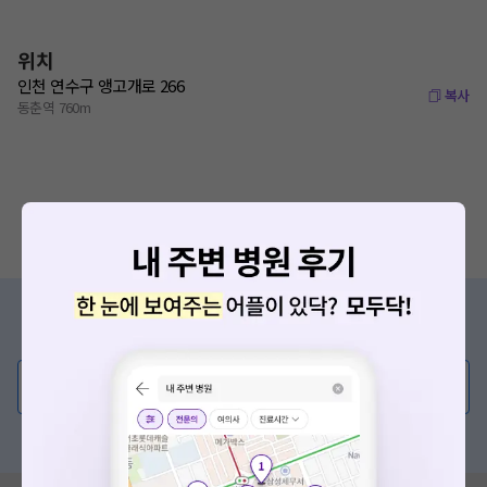
위치
인천 연수구 앵고개로 266
복사
동춘역 760m
증상/치료, 궁금한 점이 있나요?
의사가 직접 답해드려요!
💬 무엇이든 물어보세요
혹은, 의료상담 서비스에 다양한 게시글 보러가기