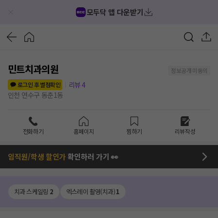
모두닥 앱 다운받기
민트치과의원
정보공개 미동의
리뷰
4
로그인 후 별점확인
인천 연수구 동춘1동
전화하기
홈페이지
찜하기
리뷰작성
임직원/학생 할인가
확인하러 가기 👀
치과 스케일링
2
엑스레이 촬영(치과)
1