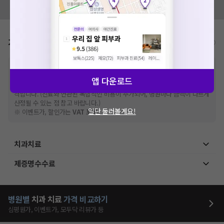
모두닥 팀에 알려주세요!
가격표
비급여/급여 진료란?
※
비급여 항목의 경우,
추가비용 등으로 실제 가격과 상이할 수 있으니, 정확
한 가격은 해당 의료기관에 직접 문의해주세요.
앱 다운로드
※
급여 항목의 경우,
건강보험심사평가원
에 고지되어 있는 급여 진료 기준 가
격입니다. (진료와 연관된 복합적인 비용이 추가되어, 병원마다 금액이 다르게
산정될 수 있는 점 참고 바랍니다.)
일단 둘러볼게요!
※ 이벤트가, 할인가는
VAT 포함
치과치료
제증명수수료
병원별
치과
치료
가격 비교하기
심평원가, 이벤트가, 모두닥 리뷰가 등