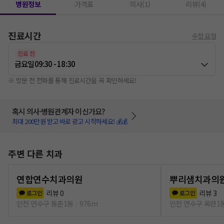
병원정보
가격표
의사(1)
리뷰(4)
진료시간
수정 요청
진료 전
금요일
09:30 - 18:30
※ 방문 전 전화를 통해 진료시간을 꼭 확인하세요!
혹시 의사·병원관계자 이신가요?
최대 200만원 받고 바로 광고 시작하세요! 💰💰
주변 다른 치과
연합연수치과의원
뿌리샘치과의
리뷰
0
리뷰
3
로그인
로그인
인천 연수구 동춘1동
976m
인천 연수구 옥련1