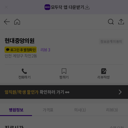
모두닥 앱 다운받기
현대중앙의원
정보공개 미동의
리뷰
3
로그인 후 별점확인
인천 계양구 작전2동
전화하기
찜하기
리뷰작성
임직원/학생 할인가
확인하러 가기 👀
병원정보
가격표
의사(1)
리뷰(3)
진료시간
수정 요청