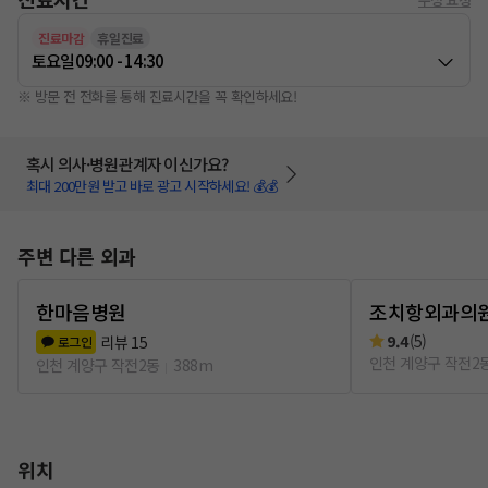
진료마감
휴일진료
토요일
09:00 - 14:30
※ 방문 전 전화를 통해 진료시간을 꼭 확인하세요!
혹시 의사·병원관계자 이신가요?
최대 200만원 받고 바로 광고 시작하세요! 💰💰
주변 다른 외과
한마음병원
조치항외과의
9.4
(
5
)
리뷰
15
로그인
인천 계양구 작전2
인천 계양구 작전2동
388m
위치