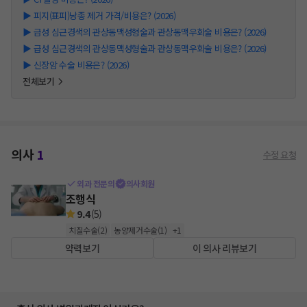
▶
피지(표피)낭종 제거 가격/비용은? (2026)
▶
급성 심근경색의 관상동맥성형술과 관상동맥우회술 비용은? (2026)
▶
급성 심근경색의 관상동맥성형술과 관상동맥우회술 비용은? (2026)
▶
신장암 수술 비용은? (2026)
전체보기
의사
1
수정 요청
외과 전문의
의사회원
조행식
9.4
(
5
)
치질수술
(
2
)
농양제거수술
(
1
)
+
1
약력보기
이 의사 리뷰보기