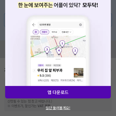
증상/치료, 궁금한 점이 있나요?
의사가 직접 답해드려요!
💬 무엇이든 물어보세요
혹은, 의료상담 서비스에 다양한 게시글 보러가기
혹시 잘못된 병원정보가 있나요?
모두닥 팀에 알려주세요!
가격표
비급여/급여 진료란?
※
비급여 항목의 경우,
추가비용 등으로 실제 가격과 상이할 수 있으니, 정확
한 가격은 해당 의료기관에 직접 문의해주세요.
앱 다운로드
※
급여 항목의 경우,
건강보험심사평가원
에 고지되어 있는 급여 진료 기준 가
격입니다. (진료와 연관된 복합적인 비용이 추가되어, 병원마다 금액이 다르게
산정될 수 있는 점 참고 바랍니다.)
※ 이벤트가, 할인가는
VAT 포함
일단 둘러볼게요!