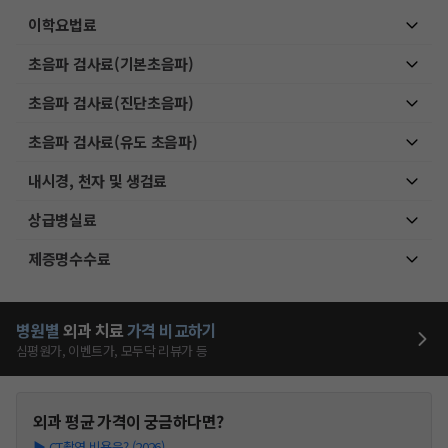
이학요법료
초음파 검사료(기본초음파)
초음파 검사료(진단초음파)
초음파 검사료(유도 초음파)
내시경, 천자 및 생검료
상급병실료
제증명수수료
병원별
외과
치료
가격 비교하기
심평원가, 이벤트가, 모두닥 리뷰가 등
외과
평균 가격이 궁금하다면?
▶
CT촬영 비용은? (2026)