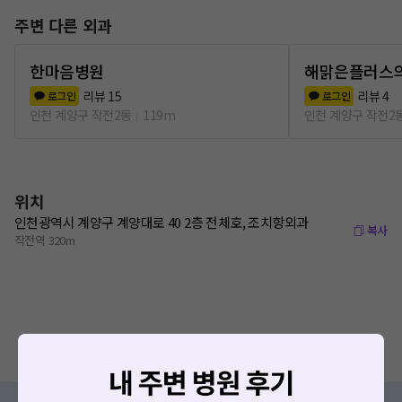
주변 다른 외과
한마음병원
해맑은플러스
리뷰
15
리뷰
4
로그인
로그인
인천 계양구 작전2동
119m
인천 계양구 작전2
위치
인천광역시 계양구 계양대로 40 2층 전체호, 조치항외과
복사
작전역 320m