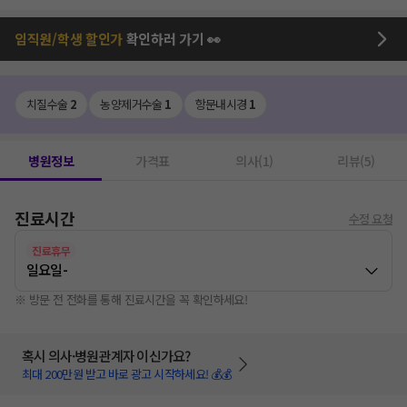
임직원/학생 할인가
확인하러 가기 👀
치질수술
2
농양제거수술
1
항문내시경
1
병원정보
가격표
의사(1)
리뷰(5)
진료시간
수정 요청
진료휴무
일요일
-
※ 방문 전 전화를 통해 진료시간을 꼭 확인하세요!
혹시 의사·병원관계자 이신가요?
최대 200만원 받고 바로 광고 시작하세요! 💰💰