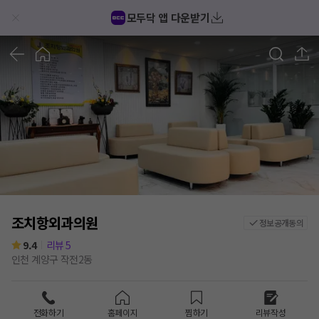
모두닥 앱 다운받기
1
/
6
조치항외과의원
정보공개동의
9.4
리뷰
5
인천 계양구 작전2동
전화하기
홈페이지
찜하기
리뷰작성