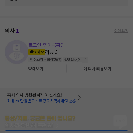
의사
1
수정 요청
로그인 후 이름확인
리뷰
5
카카오
질소독(질스케일링)
(
3
)
성병검사
(
2
)
+
1
약력보기
이 의사 리뷰보기
혹시 의사·병원관계자 이신가요?
최대 200만원 받고 바로 광고 시작하세요! 💰💰
증상/치료, 궁금한 점이 있나요?
의사가 답변해 드려요!