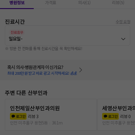
병원정보
가격표
의사(1)
리뷰(5)
진료시간
수정 요청
진료휴무
일요일
-
※ 방문 전 전화를 통해 진료시간을 꼭 확인하세요!
혹시 의사·병원관계자 이신가요?
최대 200만원 받고 바로 광고 시작하세요! 💰💰
주변 다른 산부인과
인천제일산부인과의원
세영산부인과
리뷰
3
리뷰
0
로그인
로그인
인천 미추홀구 용현5동
361m
인천 미추홀구 용현