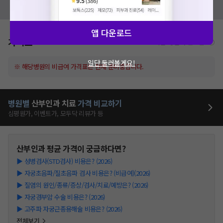
모두닥 팀에 알려주세요!
앱 다운로드
가격표
비급여/급여 진료란?
일단 둘러볼게요!
※ 해당병원의 비급여 가격표는 현재 준비중입니다.
병원별
산부인과
치료
가격 비교하기
심평원가, 이벤트가, 모두닥 리뷰가 등
산부인과
평균 가격이 궁금하다면?
▶
성병검사(STD검사) 비용은? (2026)
▶
자궁초음파/질초음파 검사 비용은? (비급여)(2026)
▶
질염의 원인/종류/증상/검사/치료/예방은? (2026)
▶
자궁경부암 수술 비용은? (2026)
▶
고주파 자궁근종용해술 비용은? (2026)
전체보기