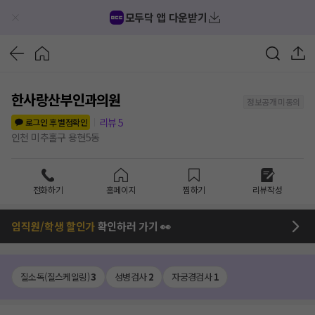
모두닥 앱 다운받기
한사랑산부인과의원
정보공개 미동의
리뷰
5
로그인 후 별점확인
인천 미추홀구 용현5동
전화하기
홈페이지
찜하기
리뷰작성
임직원/학생 할인가
확인하러 가기 👀
질소독(질스케일링)
3
성병검사
2
자궁경검사
1