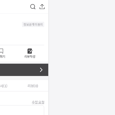
정보공개 미동의
하기
리뷰작성
사(1)
리뷰(0)
수정 요청