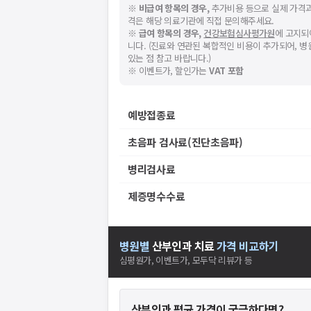
※
비급여 항목의 경우,
추가비용 등으로 실제 가격과
격은 해당 의료기관에 직접 문의해주세요.
※
급여 항목의 경우,
건강보험심사평가원
에 고지되
니다. (진료와 연관된 복합적인 비용이 추가되어, 
있는 점 참고 바랍니다.)
※ 이벤트가, 할인가는
VAT 포함
예방접종료
초음파 검사료(진단초음파)
병리검사료
제증명수수료
병원별
산부인과
치료
가격 비교하기
심평원가, 이벤트가, 모두닥 리뷰가 등
산부인과
평균 가격이 궁금하다면?