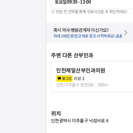
토요일
09:30 - 13:00
※ 방문 전 전화를 통해 진료시간을 꼭 확인하세요!
혹시 의사·병원관계자 이신가요?
최대 200만원 받고 바로 광고 시작하세요! 💰💰
주변 다른 산부인과
인천제일산부인과의원
리뷰
3
로그인
인천 미추홀구 용현5동
388m
위치
인천광역시 미추홀구 낙섬서로 4