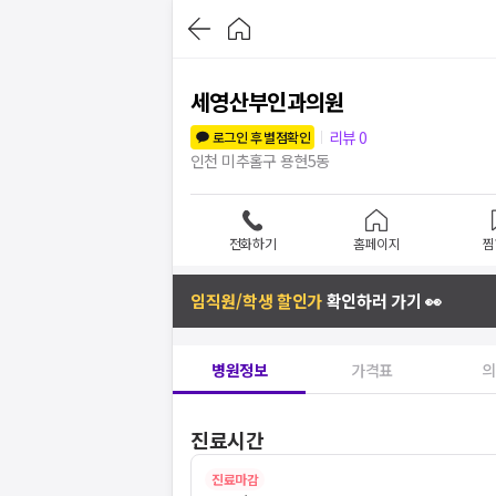
세영산부인과의원
리뷰
0
로그인 후 별점확인
인천 미추홀구 용현5동
전화하기
홈페이지
찜
임직원/학생 할인가
확인하러 가기 👀
병원정보
가격표
의
진료시간
진료마감