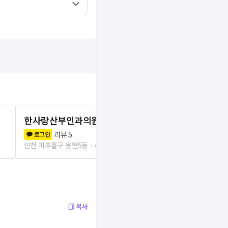
한사랑산부인과의원
와이편한산
리뷰
5
리뷰
2
로그인
로그인
인천 미추홀구 용현5동
456m
인천 미추홀구 숭
복사