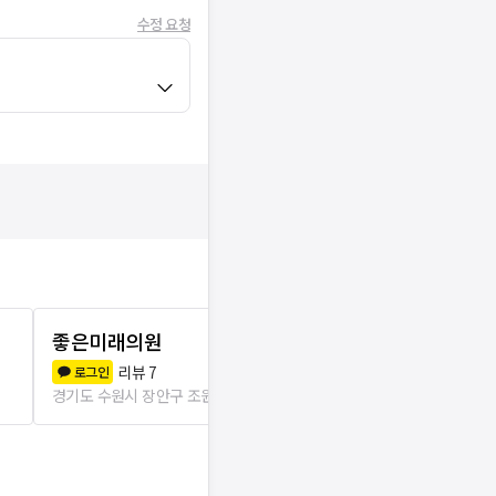
수정 요청
좋은미래의원
서울S한의원
리뷰
7
리뷰
3
로그인
로그인
경기도 수원시 장안구 조원1동
344m
경기도 수원시 장