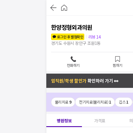
한양정형외과의원
리뷰
14
로그인 후 별점확인
경기도 수원시 장안구 조원1동
전화하기
찜하기
임직원/학생 할인가
확인하러 가기 👀
물리치료
9
전기치료(물리치료)
1
깁스
1
병원정보
가격표
의