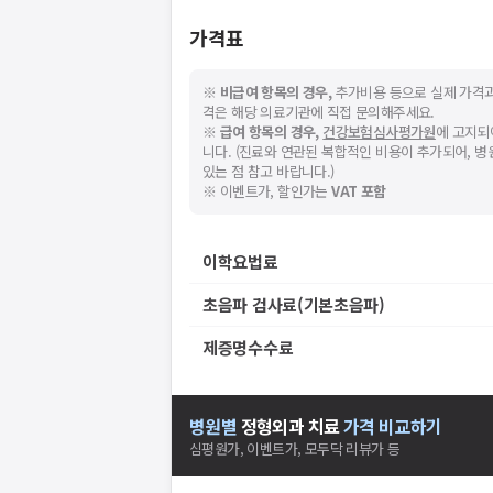
가격표
※
비급여 항목의 경우,
추가비용 등으로 실제 가격과
격은 해당 의료기관에 직접 문의해주세요.
※
급여 항목의 경우,
건강보험심사평가원
에 고지되
니다. (진료와 연관된 복합적인 비용이 추가되어, 
있는 점 참고 바랍니다.)
※ 이벤트가, 할인가는
VAT 포함
이학요법료
초음파 검사료(기본초음파)
제증명수수료
병원별
정형외과
치료
가격 비교하기
심평원가, 이벤트가, 모두닥 리뷰가 등