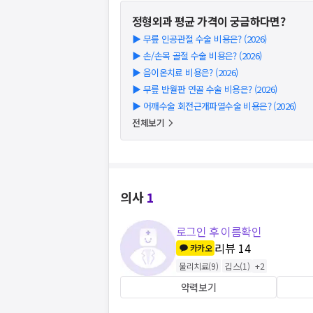
정형외과
평균 가격이 궁금하다면?
▶
무릎 인공관절 수술 비용은? (2026)
▶
손/손목 골절 수술 비용은? (2026)
▶
음이온치료 비용은? (2026)
▶
무릎 반월판 연골 수술 비용은? (2026)
▶
어깨수술 회전근개파열수술 비용은? (2026)
전체보기
의사
1
로그인 후 이름확인
리뷰
14
카카오
물리치료
(
9
)
깁스
(
1
)
+
2
약력보기