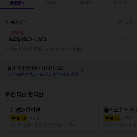
병원정보
가격표
의사(1)
리뷰(3)
진료시간
수정 요청
진료마감
토요일
09:30 - 13:00
※ 방문 전 전화를 통해 진료시간을 꼭 확인하세요!
혹시 의사·병원관계자 이신가요?
최대 200만원 받고 바로 광고 시작하세요! 💰💰
주변 다른 한의원
한명화한의원
플러스한의원 
리뷰
0
리뷰
2
로그인
로그인
경기도 수원시 장안구 조원2동
109m
경기도 수원시 장안