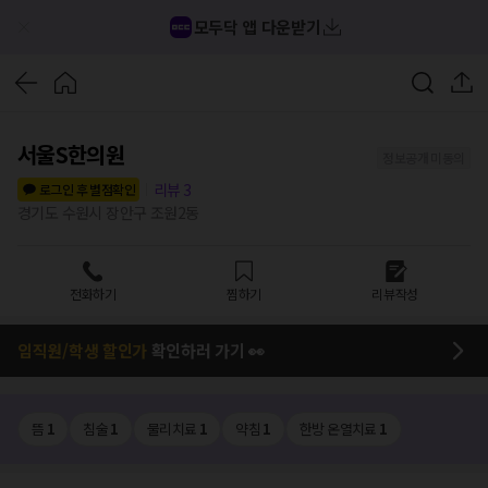
모두닥 앱 다운받기
서울S한의원
정보공개 미동의
리뷰
3
로그인 후 별점확인
경기도 수원시 장안구 조원2동
전화하기
찜하기
리뷰작성
임직원/학생 할인가
확인하러 가기 👀
뜸
1
침술
1
물리치료
1
약침
1
한방 온열치료
1