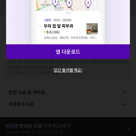
혹시 잘못된 병원정보가 있나요?
해주세요.
모두닥 팀에 알려주세요!
확인
가격표
비급여/급여 진료란?
※
비급여 항목의 경우,
추가비용 등으로 실제 가격과 상이할 수 있으니, 정확
앱 다운로드
한 가격은 해당 의료기관에 직접 문의해주세요.
※
급여 항목의 경우,
건강보험심사평가원
에 고지되어 있는 급여 진료 기준 가
격입니다. (진료와 연관된 복합적인 비용이 추가되어, 병원마다 금액이 다르게
산정될 수 있는 점 참고 바랍니다.)
일단 둘러볼게요!
※ 이벤트가, 할인가는
VAT 포함
한방 시술 및 처치료
제증명수수료
병원별
한의원
치료
가격 비교하기
심평원가, 이벤트가, 모두닥 리뷰가 등