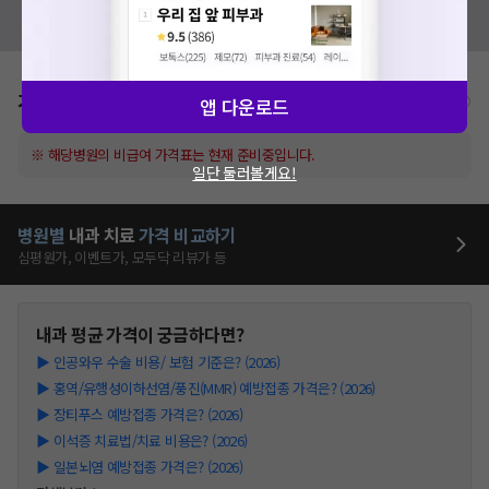
혹시 잘못된 병원정보가 있나요?
모두닥 팀에 알려주세요!
가격표
비급여/급여 진료란?
앱 다운로드
※ 해당병원의 비급여 가격표는 현재 준비중입니다.
일단 둘러볼게요!
병원별
내과
치료
가격 비교하기
심평원가, 이벤트가, 모두닥 리뷰가 등
내과
평균 가격이 궁금하다면?
▶
인공와우 수술 비용/ 보험 기준은? (2026)
▶
홍역/유행성이하선염/풍진(MMR) 예방접종 가격은? (2026)
▶
장티푸스 예방접종 가격은? (2026)
▶
이석증 치료법/치료 비용은? (2026)
▶
일본뇌염 예방접종 가격은? (2026)