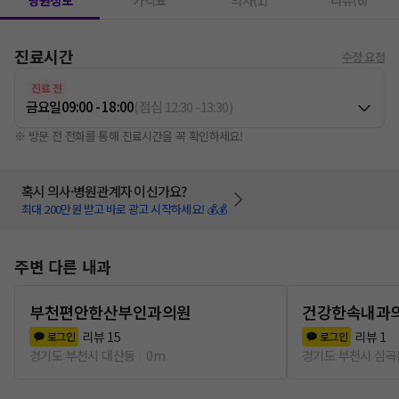
병원정보
가격표
의사(1)
리뷰(6)
진료시간
수정 요청
진료 전
금요일
09:00 - 18:00
(
점심
12:30
-
13:30
)
※ 방문 전 전화를 통해 진료시간을 꼭 확인하세요!
혹시 의사·병원관계자 이신가요?
최대 200만원 받고 바로 광고 시작하세요! 💰💰
주변 다른 내과
부천편안한산부인과의원
건강한속내과
리뷰
15
리뷰
1
로그인
로그인
경기도 부천시 대산동
0m
경기도 부천시 심