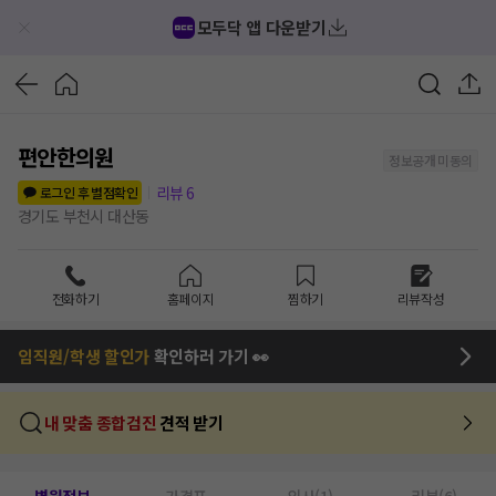
모두닥 앱 다운받기
편안한의원
정보공개 미동의
리뷰
6
로그인 후 별점확인
경기도 부천시 대산동
전화하기
홈페이지
찜하기
리뷰작성
임직원/학생 할인가
확인하러 가기 👀
내 맞춤 종합검진
견적 받기