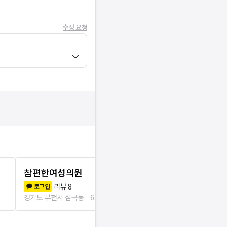
수정 요청
참편한여성의원
진희정산부
리뷰
8
리뷰
1
로그인
로그인
경기도 부천시 심곡동
635m
경기도 부천시 