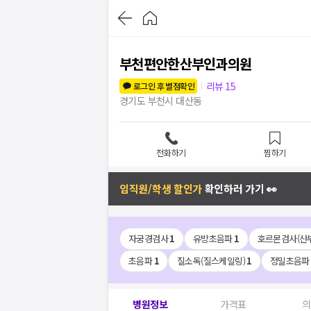
부천편안한산부인과의원
리뷰
15
로그인 후 별점확인
경기도 부천시 대산동
전화하기
찜하기
임직원/학생 할인가
확인하러 가기 👀
자궁경검사
1
유방초음파
1
호르몬검사(산
초음파
1
질소독(질스케일링)
1
정밀초음파
병원정보
가격표
의