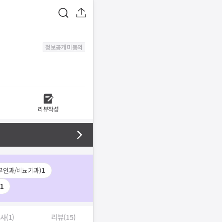
정보공개 미동의
리뷰작성
부인과/비뇨기과)
1
1
사(1)
리뷰(15)