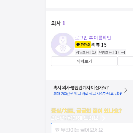
의사
1
로그인 후 이름확인
리뷰
15
카카오
정밀초음파
(
1
)
유방초음파
(
1
)
+
4
약력보기
혹시 의사·병원관계자 이신가요?
최대 200만원 받고 바로 광고 시작하세요! 💰💰
증상/치료, 궁금한 점이 있나요?
의사가 답변해 드려요!
💬 무엇이든 물어보세요