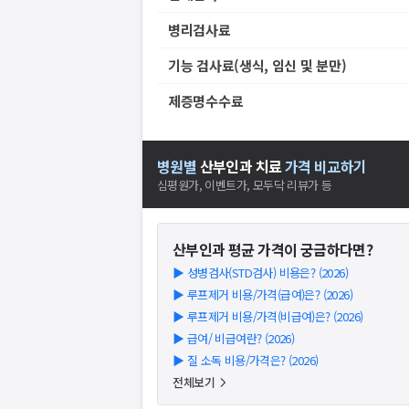
병리검사료
기능 검사료(생식, 임신 및 분만)
제증명수수료
병원별
산부인과
치료
가격 비교하기
심평원가, 이벤트가, 모두닥 리뷰가 등
산부인과
평균 가격이 궁금하다면?
▶
성병검사(STD검사) 비용은? (2026)
▶
루프제거 비용/가격(급여)은? (2026)
▶
루프제거 비용/가격(비급여)은? (2026)
▶
급여/ 비급여란? (2026)
▶
질 소독 비용/가격은? (2026)
전체보기